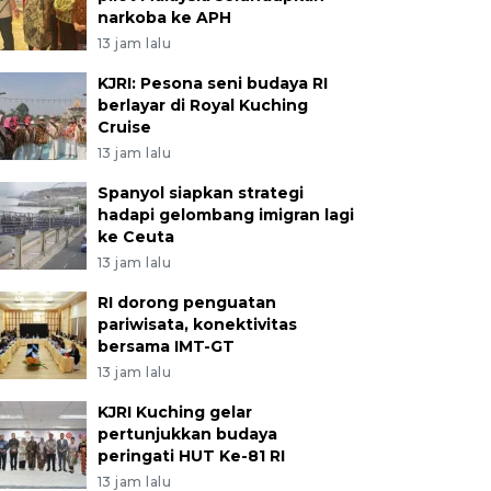
narkoba ke APH
13 jam lalu
KJRI: Pesona seni budaya RI
berlayar di Royal Kuching
Cruise
13 jam lalu
Spanyol siapkan strategi
hadapi gelombang imigran lagi
ke Ceuta
13 jam lalu
RI dorong penguatan
pariwisata, konektivitas
bersama IMT-GT
13 jam lalu
KJRI Kuching gelar
pertunjukkan budaya
peringati HUT Ke-81 RI
13 jam lalu