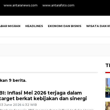
www.antaranews.com
www.antarafoto.com
ABAR MIGRAN
HEADLINES
EKONOMI DAN BISNIS
WISATA DAN K
T
kan 9 berita.
BI: Inflasi Mei 2026 terjaga dalam
target berkat kebijakan dan sinergi
03 June 2026 4:32 WIB