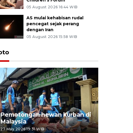
05 August 2026 16:44 WIB
AS mulai kehabisan rudal
pencegat sejak perang
dengan Iran
05 August 2026 15:58 WIB
oto
Pemotongan hewan kurban di
Konser Wa
Malaysia
Lumpur
27 May 2026 19:31 WIB
02 May 2026 1