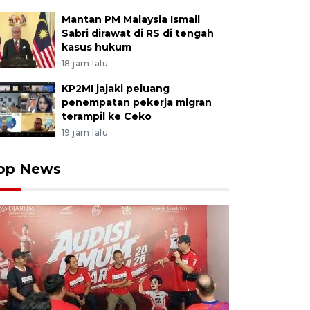
Mantan PM Malaysia Ismail
Sabri dirawat di RS di tengah
kasus hukum
18 jam lalu
KP2MI jajaki peluang
penempatan pekerja migran
terampil ke Ceko
19 jam lalu
op News