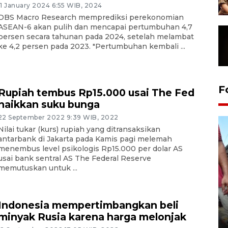
11 January 2024 6:55 WIB, 2024
DBS Macro Research memprediksi perekonomian
ASEAN-6 akan pulih dan mencapai pertumbuhan 4,7
persen secara tahunan pada 2024, setelah melambat
ke 4,2 persen pada 2023. "Pertumbuhan kembali ...
F
Rupiah tembus Rp15.000 usai The Fed
naikkan suku bunga
22 September 2022 9:39 WIB, 2022
Nilai tukar (kurs) rupiah yang ditransaksikan
antarbank di Jakarta pada Kamis pagi melemah
menembus level psikologis Rp15.000 per dolar AS
usai bank sentral AS The Federal Reserve
memutuskan untuk ...
Indonesia mempertimbangkan beli
Tarawih di Malaysia
minyak Rusia karena harga melonjak
19 February 2026 19:47 WIB