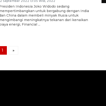
12 September 2022 13:05 WIB, 2022
Presiden Indonesia Joko Widodo sedang
mempertimbangkan untuk bergabung dengan India
dan China dalam membeli minyak Rusia untuk
mengimbangi meningkatnya tekanan dari kenaikan
biaya energi, Financial ...
1
»