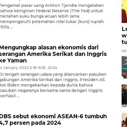
Pengamat pasar uang Ariston Tjendra mengatakan
bahwa keinginan Federal Reserve (The Fed) untuk
menahan suku bunga acuan lebih lama
mempengaruhi pelemahan nilai tukar (kurs) rupiah.
“Rilis ...
L
w
t
Mengungkap alasan ekonomis dari
06
serangan Amerika Serikat dan Inggris
ke Yaman
14 January 2024 5:18 WIB, 2024
Di tengah serangan udara yang dilancarkan pasukan
gabungan Amerika Serikat dan Inggris, Presiden AS
Joe Biden mengabarkan kepada dunia bahwa
pasukan negaranya bersama-sama dengan Inggris
berhasil ...
DBS sebut ekonomi ASEAN-6 tumbuh
4,7 persen pada 2024