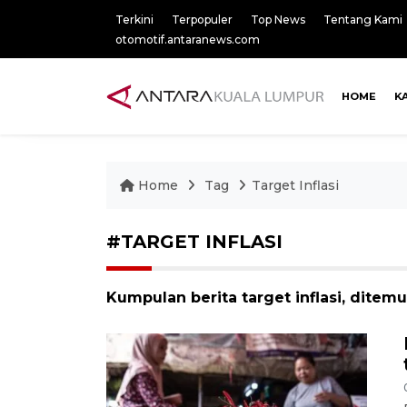
Terkini
Terpopuler
Top News
Tentang Kami
otomotif.antaranews.com
HOME
K
Home
Tag
Target Inflasi
#TARGET INFLASI
Kumpulan berita target inflasi, ditemu