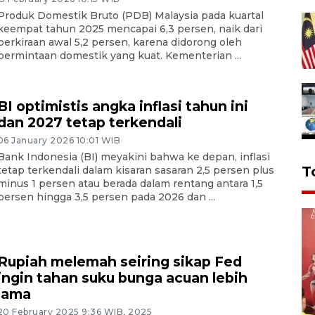
Produk Domestik Bruto (PDB) Malaysia pada kuartal
keempat tahun 2025 mencapai 6,3 persen, naik dari
perkiraan awal 5,2 persen, karena didorong oleh
permintaan domestik yang kuat. Kementerian ...
BI optimistis angka inflasi tahun ini
dan 2027 tetap terkendali
06 January 2026 10:01 WIB
Bank Indonesia (BI) meyakini bahwa ke depan, inflasi
T
tetap terkendali dalam kisaran sasaran 2,5 persen plus
minus 1 persen atau berada dalam rentang antara 1,5
persen hingga 3,5 persen pada 2026 dan ...
Rupiah melemah seiring sikap Fed
ingin tahan suku bunga acuan lebih
lama
20 February 2025 9:36 WIB, 2025