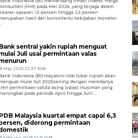
Bank Indonesia (BI) memandang inflasi Indeks Harga
Konsumen (IHK) pada Mei 2026, yang terjaga dalam
kisaran sasaran 1,5 persen hingga 3,5 persen
merupakan hasil dari konsistensi kebijakan moneter
..
Bank sentral yakin rupiah menguat
mulai Juli usai permintaan valas
menurun
18 May 2026 22:37 WIB
Bank Indonesia (BI) meyakini nilai tukar rupiah akan
menguat mulai Juli 2026seiring dengan meredanya
tren permintaan valuta asing (valas) musiman yang
meningkat pada periode April hingga Juni ...
PDB Malaysia kuartal empat capai 6,3
persen, didorong permintaan
domestik
15 February 2026 10:15 WIB