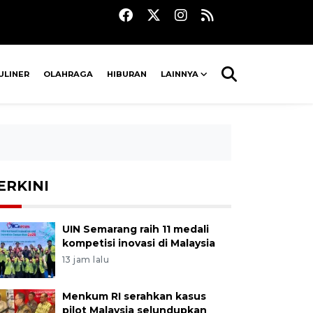
ULINER
OLAHRAGA
HIBURAN
LAINNYA
ERKINI
UIN Semarang raih 11 medali
kompetisi inovasi di Malaysia
13 jam lalu
Menkum RI serahkan kasus
pilot Malaysia selundupkan