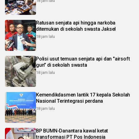
18 jam lalu
Ratusan senjata api hingga narkoba
ditemukan di sekolah swasta Jaksel
18 jam lalu
Polisi usut temuan senjata api dan "airsoft
gun" di sekolah swasta
18 jam lalu
Kemendikdasmen lantik 17 kepala Sekolah
Nasional Terintegrasi perdana
18 jam lalu
BP BUMN-Danantara kawal ketat
transformasi PT Pos Indonesia