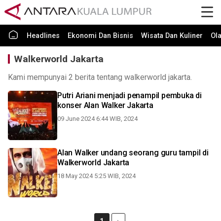
Headlines
Ekonomi Dan Bisnis
Wisata Dan Kuliner
Ol
Walkerworld Jakarta
Kami mempunyai 2 berita tentang walkerworld jakarta.
Putri Ariani menjadi penampil pembuka di
konser Alan Walker Jakarta
09 June 2024 6:44 WIB, 2024
Alan Walker undang seorang guru tampil di
Walkerworld Jakarta
18 May 2024 5:25 WIB, 2024