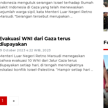
Indonesia mengutuk serangan Israel terhadap Rumah
Sakit Indonesia di Gaza yang telah menewaskan
sejumlah warga sipil, kata Menteri Luar Negeri Retno
Marsudi. "Serangan tersebut merupakan ...
Evakuasi WNI dari Gaza terus
F
diupayakan
19 October 2023 4:22 WIB, 2023
Menteri Luar Negeri Retno Marsudi menegaskan
bahwa evakuasi 10 WNI dari Jalur Gaza terus
diupayakan setiap hari, di tengah meningkatnya
eskalasi konflik Israel-Palestina. “Hampir setiap hari ...
Tarawih di Malaysia
1
»
19 February 2026 19:47 WIB