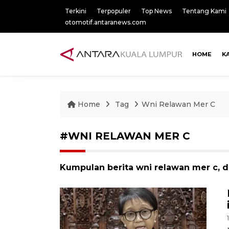
Terkini
Terpopuler
Top News
Tentang Kami
otomotif.antaranews.com
HOME
K
Home
Tag
Wni Relawan Mer C
#WNI RELAWAN MER C
Kumpulan berita wni relawan mer c, d