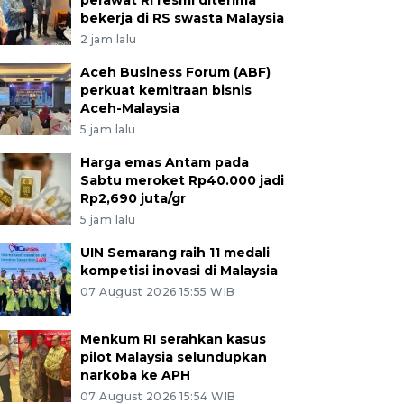
perawat RI resmi diterima
bekerja di RS swasta Malaysia
2 jam lalu
Aceh Business Forum (ABF)
perkuat kemitraan bisnis
Aceh-Malaysia
5 jam lalu
Harga emas Antam pada
Sabtu meroket Rp40.000 jadi
Rp2,690 juta/gr
5 jam lalu
UIN Semarang raih 11 medali
kompetisi inovasi di Malaysia
07 August 2026 15:55 WIB
Menkum RI serahkan kasus
pilot Malaysia selundupkan
narkoba ke APH
07 August 2026 15:54 WIB