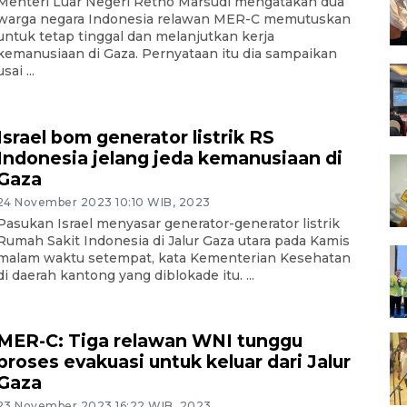
Menteri Luar Negeri Retno Marsudi mengatakan dua
warga negara Indonesia relawan MER-C memutuskan
untuk tetap tinggal dan melanjutkan kerja
kemanusiaan di Gaza. Pernyataan itu dia sampaikan
usai ...
Israel bom generator listrik RS
Indonesia jelang jeda kemanusiaan di
Gaza
24 November 2023 10:10 WIB, 2023
Pasukan Israel menyasar generator-generator listrik
Rumah Sakit Indonesia di Jalur Gaza utara pada Kamis
malam waktu setempat, kata Kementerian Kesehatan
di daerah kantong yang diblokade itu. ...
MER-C: Tiga relawan WNI tunggu
proses evakuasi untuk keluar dari Jalur
Gaza
23 November 2023 16:22 WIB, 2023