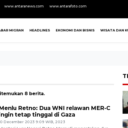
www.antaranews.com
www.antarafoto.com
ABAR MIGRAN
HEADLINES
EKONOMI DAN BISNIS
WISATA DAN K
T
itemukan 8 berita.
Menlu Retno: Dua WNI relawan MER-C
ingin tetap tinggal di Gaza
10 December 2023 9:09 WIB, 2023