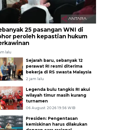
ebanyak 25 pasangan WNI di
ohor peroleh kepastian hukum
erkawinan
am lalu
Sejarah baru, sebanyak 12
perawat RI resmi diterima
bekerja di RS swasta Malaysia
2 jam lalu
Legenda bulu tangkis RI akui
wilayah timur masih kurang
turnamen
06 August 2026 19:56 WIB
Presiden: Pengentasan
kemiskinan harus dilakukan
dengan cara rasional