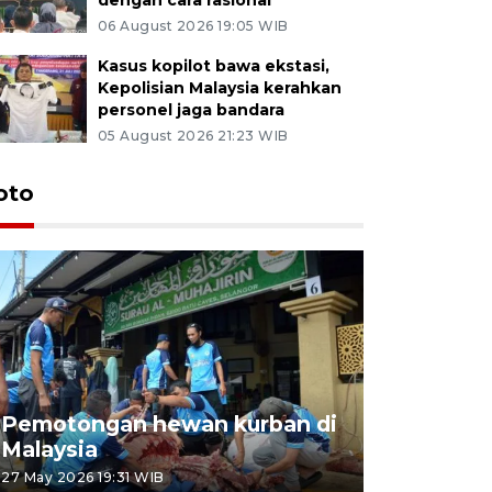
06 August 2026 19:05 WIB
Kasus kopilot bawa ekstasi,
Kepolisian Malaysia kerahkan
personel jaga bandara
05 August 2026 21:23 WIB
oto
Pemotongan hewan kurban di
Konser Wa
Malaysia
Lumpur
27 May 2026 19:31 WIB
02 May 2026 1