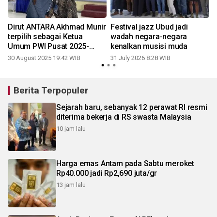
Dirut ANTARA Akhmad Munir
Festival jazz Ubud jadi
terpilih sebagai Ketua
wadah negara-negara
Umum PWI Pusat 2025-
kenalkan musisi muda
-2030
30 August 2025 19:42 WIB
31 July 2026 8:28 WIB
Berita Terpopuler
Sejarah baru, sebanyak 12 perawat RI resmi
diterima bekerja di RS swasta Malaysia
10 jam lalu
Harga emas Antam pada Sabtu meroket
Rp40.000 jadi Rp2,690 juta/gr
13 jam lalu