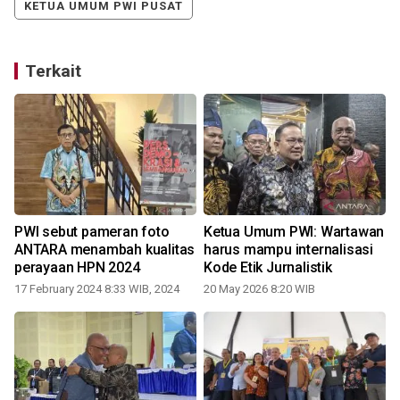
KETUA UMUM PWI PUSAT
Terkait
PWI sebut pameran foto
Ketua Umum PWI: Wartawan
n
ANTARA menambah kualitas
harus mampu internalisasi
perayaan HPN 2024
Kode Etik Jurnalistik
17 February 2024 8:33 WIB, 2024
20 May 2026 8:20 WIB
1