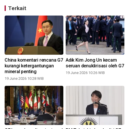
Terkait
China komentari rencana G7
Adik Kim Jong Un kecam
kurangi ketergantungan
seruan denuklirisasi oleh G7
mineral penting
19 June 2026 10:26 WIB
19 June 2026 10:28 WIB
1