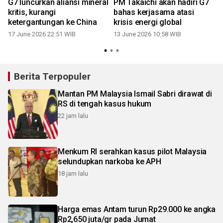
G7 luncurkan aliansi mineral
PM Takaichi akan hadiri G7
kritis, kurangi
bahas kerjasama atasi
ketergantungan ke China
krisis energi global
17 June 2026 22:51 WIB
13 June 2026 10:58 WIB
Berita Terpopuler
Mantan PM Malaysia Ismail Sabri dirawat di
RS di tengah kasus hukum
22 jam lalu
Menkum RI serahkan kasus pilot Malaysia
selundupkan narkoba ke APH
18 jam lalu
Harga emas Antam turun Rp29.000 ke angka
Rp2,650 juta/gr pada Jumat