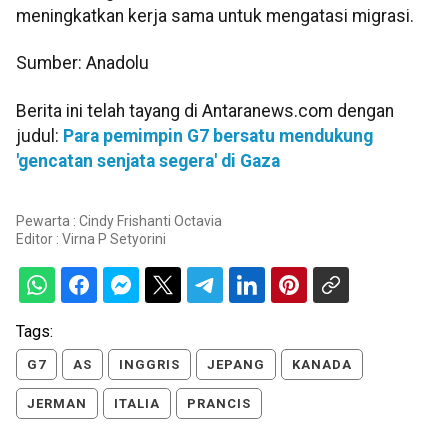
meningkatkan kerja sama untuk mengatasi migrasi.
Sumber: Anadolu
Berita ini telah tayang di Antaranews.com dengan
judul:
Para pemimpin G7 bersatu mendukung
'gencatan senjata segera' di Gaza
Pewarta : Cindy Frishanti Octavia
Editor :
Virna P Setyorini
Tags:
G7
AS
INGGRIS
JEPANG
KANADA
JERMAN
ITALIA
PRANCIS