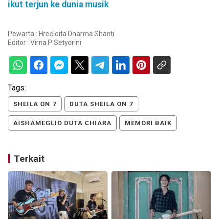
ikut terjun ke dunia musik
Pewarta : Hreeloita Dharma Shanti
Editor :
Virna P Setyorini
Tags:
SHEILA ON 7
DUTA SHEILA ON 7
AISHAMEGLIO DUTA CHIARA
MEMORI BAIK
Terkait
1