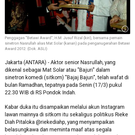
Penggagas "Betawi Award", H.M. Jusuf Rizal (kiri), bersama pemain
sinetron Nasrullah alias Mat Solar (kanan) pada penganugerahan Betawi
Award 2012. (Dok. ASLI)
Jakarta (ANTARA) - Aktor senior Nasrullah, yang
dikenal sebagai Mat Solar atau "Bajuri" dalam
sinetron komedi (sitkom) "Bajaj Bajuri", telah wafat di
bulan Ramadhan, tepatnya pada Senin (17/3) pukul
22.30 WIB di RS Pondok Indah.
Kabar duka itu disampaikan melalui akun Instagram
lawan mainnya di sitkom itu sekaligus politikus Rieke
Diah Pitaloka @riekediahp, yang menyampaikan
belasungkawa dan meminta maaf atas segala