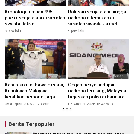
Kronologi temuan 995
Ratusan senjata api hingga
pucuk senjata api di sekolah
narkoba ditemukan di
swasta Jaksel
sekolah swasta Jaksel
9 jam lalu
9 jam lalu
Kasus kopilot bawa ekstasi,
Cegah penyelundupan
Kepolisian Malaysia
narkoba terulang, Malaysia
kerahkan personel jaga
tugaskan polisi di bandara
bandara
05 August 2026 21:23 WIB
05 August 2026 15:42 WIB
Berita Terpopuler