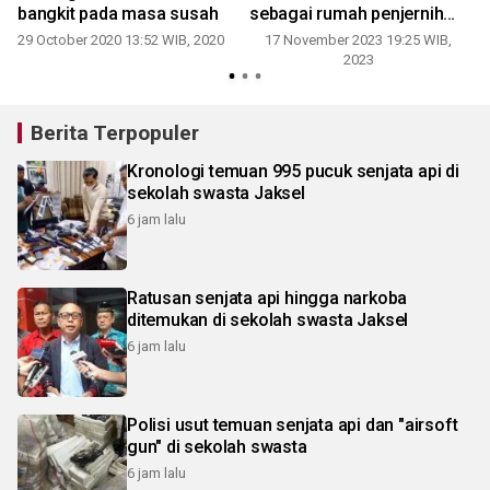
bangkit pada masa susah
sebagai rumah penjernih
berita
29 October 2020 13:52 WIB, 2020
17 November 2023 19:25 WIB,
1
2023
Berita Terpopuler
Kronologi temuan 995 pucuk senjata api di
sekolah swasta Jaksel
6 jam lalu
Ratusan senjata api hingga narkoba
ditemukan di sekolah swasta Jaksel
6 jam lalu
Polisi usut temuan senjata api dan "airsoft
gun" di sekolah swasta
6 jam lalu