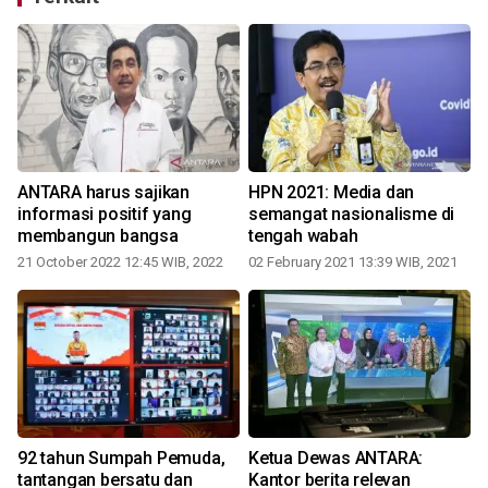
ANTARA harus sajikan
HPN 2021: Media dan
informasi positif yang
semangat nasionalisme di
membangun bangsa
tengah wabah
21 October 2022 12:45 WIB, 2022
02 February 2021 13:39 WIB, 2021
92 tahun Sumpah Pemuda,
Ketua Dewas ANTARA:
n
tantangan bersatu dan
Kantor berita relevan