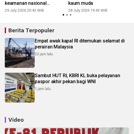
keamanan nasional
kaum muda
mendasar
29 July 2026 20:43 WIB
28 July 2026 19:43 WIB
2
Berita Terpopuler
Empat awak kapal RI ditemukan selamat di
perairan Malaysia
23 jam lalu
Sambut HUT RI, KBRI KL buka pelayanan
paspor akhir pekan bagi WNI
1 jam lalu
Video