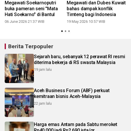
Megawati Soekarnoputri
Megawati dan Dubes Kuwait
m
buka pameran seni "Mata
bahas dampak konflik
Hati Soekarno" di Bantul
Timteng bagi Indonesia
06 June 2026 21:37 WIB
19 May 2026 10:57 WIB
2
Berita Terpopuler
Sejarah baru, sebanyak 12 perawat RI resmi
diterima bekerja di RS swasta Malaysia
19 jam lalu
Aceh Business Forum (ABF) perkuat
kemitraan bisnis Aceh-Malaysia
22 jam lalu
Harga emas Antam pada Sabtu meroket
Rp40.000 jadi Rp2,690 juta/gr