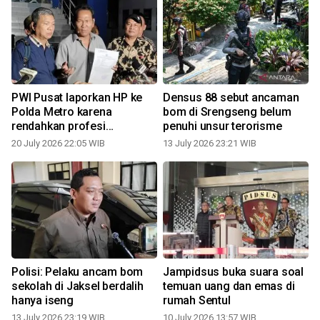
PWI Pusat laporkan HP ke
Densus 88 sebut ancaman
Polda Metro karena
bom di Srengseng belum
rendahkan profesi
penuhi unsur terorisme
0
wartawan
20 July 2026 22:05 WIB
13 July 2026 23:21 WIB
Polisi: Pelaku ancam bom
Jampidsus buka suara soal
sekolah di Jaksel berdalih
temuan uang dan emas di
hanya iseng
rumah Sentul
13 July 2026 23:19 WIB
10 July 2026 13:57 WIB