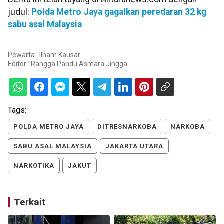
judul:
Polda Metro Jaya gagalkan peredaran 32 kg
sabu asal Malaysia
Pewarta : Ilham Kausar
Editor :
Rangga Pandu Asmara Jingga
Tags:
POLDA METRO JAYA
DITRESNARKOBA
NARKOBA
SABU ASAL MALAYSIA
JAKARTA UTARA
NARKOTIKA
JAKUT
Terkait