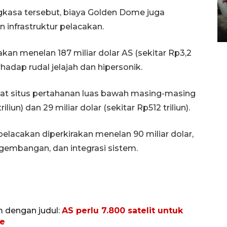
ngkasa tersebut, biaya Golden Dome juga
Tarawih di Malaysia
 infrastruktur pelacakan.
19 February 2026 19:47 WIB
an menelan 187 miliar dolar AS (sekitar Rp3,2
hadap rudal jelajah dan hipersonik.
pat situs pertahanan luas bawah masing-masing
iun) dan 29 miliar dolar (sekitar Rp512 triliun).
 pelacakan diperkirakan menelan 90 miliar dolar,
ngembangan, dan integrasi sistem.
m dengan judul:
AS perlu 7.800 satelit untuk
me