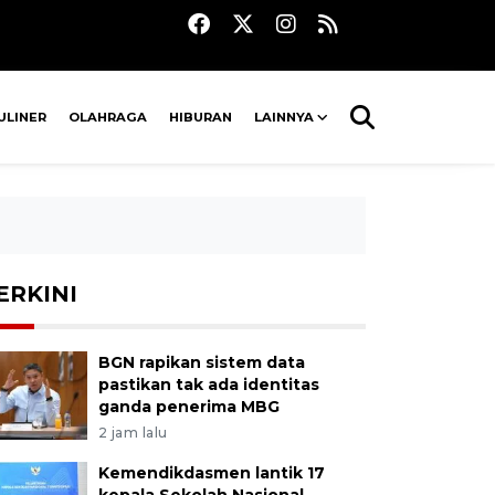
ULINER
OLAHRAGA
HIBURAN
LAINNYA
ERKINI
BGN rapikan sistem data
pastikan tak ada identitas
ganda penerima MBG
2 jam lalu
Kemendikdasmen lantik 17