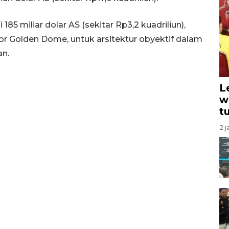
5 miliar dolar AS (sekitar Rp3,2 kuadriliun),
r Golden Dome, untuk arsitektur obyektif dalam
an.
L
w
t
2 j