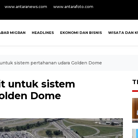
www.antaranews.com
www.antarafoto.com
ABAR MIGRAN
HEADLINES
EKONOMI DAN BISNIS
WISATA DAN K
it untuk sistem pertahanan udara Golden Dome
it untuk sistem
T
Golden Dome