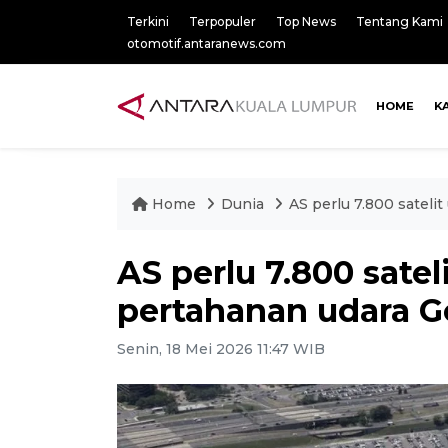
Terkini
Terpopuler
Top News
Tentang Kami
otomotif.antaranews.com
HOME
K
Home
Dunia
AS perlu 7.800 satel
AS perlu 7.800 satel
pertahanan udara 
Senin, 18 Mei 2026 11:47 WIB