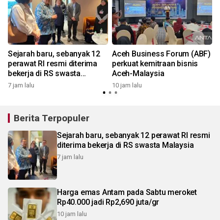
Sejarah baru, sebanyak 12
Aceh Business Forum (ABF)
perawat RI resmi diterima
perkuat kemitraan bisnis
bekerja di RS swasta
Aceh-Malaysia
Malaysia
7 jam lalu
10 jam lalu
Berita Terpopuler
Sejarah baru, sebanyak 12 perawat RI resmi
diterima bekerja di RS swasta Malaysia
7 jam lalu
Harga emas Antam pada Sabtu meroket
Rp40.000 jadi Rp2,690 juta/gr
10 jam lalu