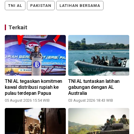
TNI AL
PAKISTAN
LATIHAN BERSAMA
Terkait
TNI AL tegaskan komitmen
TNI AL tuntaskan latihan
kawal distribusi rupiah ke
gabungan dengan AL
pulau terdepan Papua
Australia
05 August 2026 15:54 WIB
03 August 2026 18:43 WIB
1