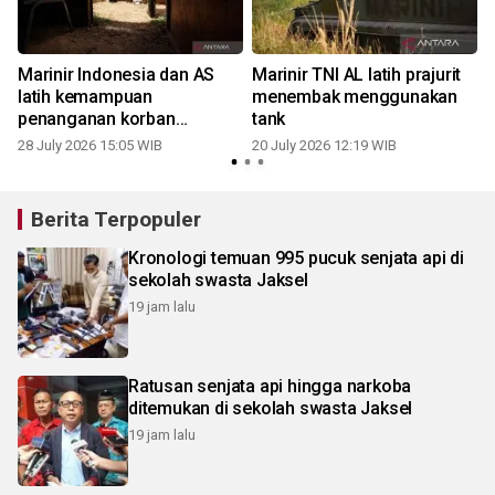
Marinir Indonesia dan AS
Marinir TNI AL latih prajurit
latih kemampuan
menembak menggunakan
penanganan korban
tank
bencana
28 July 2026 15:05 WIB
20 July 2026 12:19 WIB
Berita Terpopuler
Kronologi temuan 995 pucuk senjata api di
sekolah swasta Jaksel
19 jam lalu
Ratusan senjata api hingga narkoba
ditemukan di sekolah swasta Jaksel
19 jam lalu