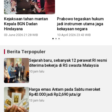
Kejaksaan tahan mantan
Prabowo tegaskan hukum
a
Kepala BGN Dadan
jadi instrumen utama jaga
Hindayana
kekayaan negara
03 June 2026 21:28 WIB
10 April 2026 23:43 WIB
1
Berita Terpopuler
Sejarah baru, sebanyak 12 perawat RI resmi
diterima bekerja di RS swasta Malaysia
10 jam lalu
Harga emas Antam pada Sabtu meroket
Rp40.000 jadi Rp2,690 juta/gr
13 jam lalu