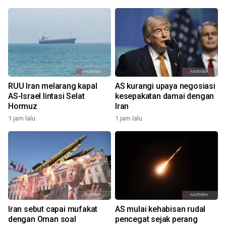
RUU Iran melarang kapal
AS kurangi upaya negosiasi
AS-Israel lintasi Selat
kesepakatan damai dengan
Hormuz
Iran
1 jam lalu
1 jam lalu
Iran sebut capai mufakat
AS mulai kehabisan rudal
dengan Oman soal
pencegat sejak perang