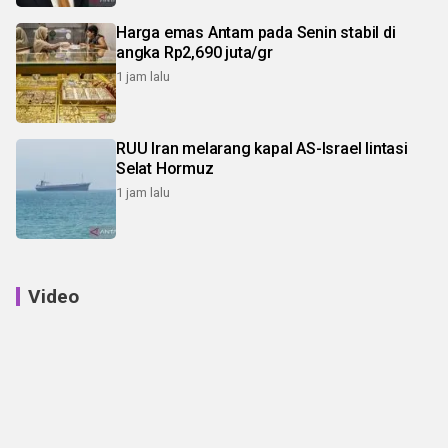
Harga emas Antam pada Senin stabil di
angka Rp2,690 juta/gr
1 jam lalu
RUU Iran melarang kapal AS-Israel lintasi
Selat Hormuz
1 jam lalu
Video