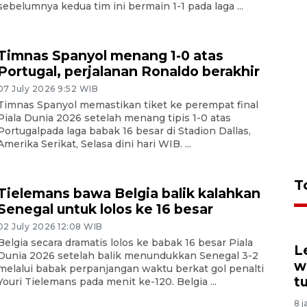
sebelumnya kedua tim ini bermain 1-1 pada laga ...
Timnas Spanyol menang 1-0 atas
Portugal, perjalanan Ronaldo berakhir
07 July 2026 9:52 WIB
Timnas Spanyol memastikan tiket ke perempat final
Piala Dunia 2026 setelah menang tipis 1-0 atas
Portugalpada laga babak 16 besar di Stadion Dallas,
Amerika Serikat, Selasa dini hari WIB. ...
T
Tielemans bawa Belgia balik kalahkan
Senegal untuk lolos ke 16 besar
02 July 2026 12:08 WIB
Belgia secara dramatis lolos ke babak 16 besar Piala
L
Dunia 2026 setelah balik menundukkan Senegal 3-2
w
melalui babak perpanjangan waktu berkat gol penalti
t
Youri Tielemans pada menit ke-120. Belgia ...
8 j