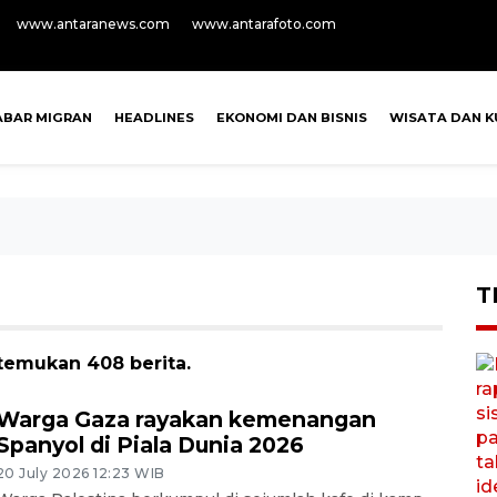
www.antaranews.com
www.antarafoto.com
ABAR MIGRAN
HEADLINES
EKONOMI DAN BISNIS
WISATA DAN K
T
temukan 408 berita.
Warga Gaza rayakan kemenangan
Spanyol di Piala Dunia 2026
20 July 2026 12:23 WIB