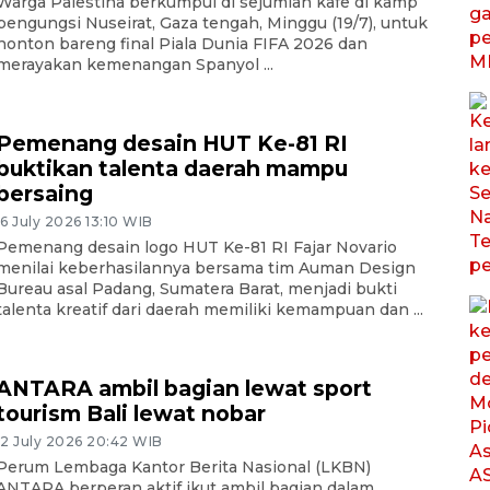
Warga Palestina berkumpul di sejumlah kafe di kamp
pengungsi Nuseirat, Gaza tengah, Minggu (19/7), untuk
nonton bareng final Piala Dunia FIFA 2026 dan
merayakan kemenangan Spanyol ...
Pemenang desain HUT Ke-81 RI
buktikan talenta daerah mampu
bersaing
16 July 2026 13:10 WIB
Pemenang desain logo HUT Ke-81 RI Fajar Novario
menilai keberhasilannya bersama tim Auman Design
Bureau asal Padang, Sumatera Barat, menjadi bukti
talenta kreatif dari daerah memiliki kemampuan dan ...
ANTARA ambil bagian lewat sport
tourism Bali lewat nobar
12 July 2026 20:42 WIB
Perum Lembaga Kantor Berita Nasional (LKBN)
ANTARA berperan aktif ikut ambil bagian dalam