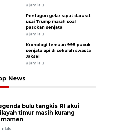
8 jam lalu
Pentagon gelar rapat darurat
usai Trump marah soal
pasokan senjata
8 jam lalu
Kronologi temuan 995 pucuk
senjata api di sekolah swasta
Jaksel
8 jam lalu
op News
egenda bulu tangkis RI akui
ilayah timur masih kurang
urnamen
am lalu