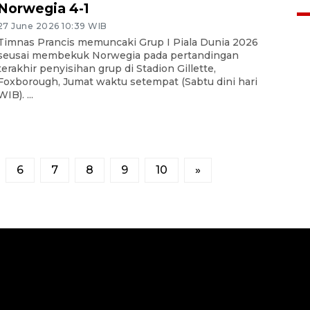
Norwegia 4-1
19 February 2026 19:47 WIB
27 June 2026 10:39 WIB
Timnas Prancis memuncaki Grup I Piala Dunia 2026
seusai membekuk Norwegia pada pertandingan
terakhir penyisihan grup di Stadion Gillette,
Foxborough, Jumat waktu setempat (Sabtu dini hari
WIB). ...
6
7
8
9
10
»