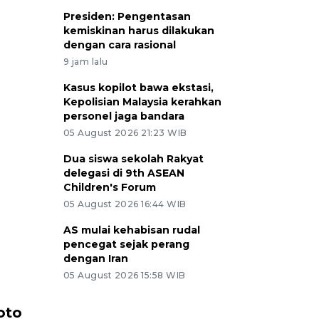
Presiden: Pengentasan
kemiskinan harus dilakukan
dengan cara rasional
9 jam lalu
Kasus kopilot bawa ekstasi,
Kepolisian Malaysia kerahkan
personel jaga bandara
05 August 2026 21:23 WIB
Dua siswa sekolah Rakyat
delegasi di 9th ASEAN
Children's Forum
05 August 2026 16:44 WIB
AS mulai kehabisan rudal
pencegat sejak perang
dengan Iran
05 August 2026 15:58 WIB
Pemotongan hewan kurban di
Konser Wa
oto
Malaysia
Lumpur