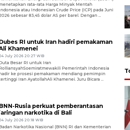
menetapkan rata-rata Harga Minyak Mentah
Indonesia atau Indonesian Crude Price (ICP) pada Juni
2026 sebesar 83,45 dolar AS per barel. Dengan ...
Dubes RI untuk Iran hadiri pemakaman
Ali Khamenei
04 July 2026 20:27 WIB
Duta Besar RI untuk Iran
RolliansyahSoemiratmewakili Pemerintah Indonesia
T
hadir ke prosesi pemakaman mendiang pemimpin
tertinggi Iran AyatollahAli Khamenei. Juru Bicara ...
BNN-Rusia perkuat pemberantasan
jaringan narkotika di Bali
04 July 2026 20:18 WIB
Badan Narkotika Nasional (BNN) RI dan Kementerian