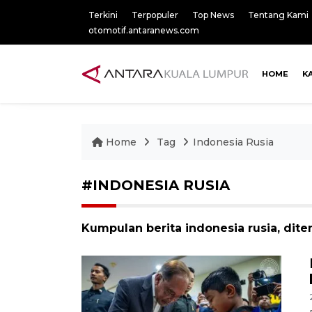
Terkini
Terpopuler
Top News
Tentang Kami
otomotif.antaranews.com
HOME
K
Home
Tag
Indonesia Rusia
#INDONESIA RUSIA
Kumpulan berita indonesia rusia, dite