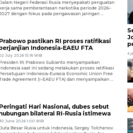
Dalam Negeri Federasi Rusia menyepakati penguatan
kerja sama pemberantasan narkotika periode 2026–
2027 dengan fokus pada pengawasan jaringan ...
S
J
Prabowo pastikan RI proses ratifikasi
p
perjanjian Indonesia-EAEU FTA
4 j
02 July 2026 15:16 WIB
Presiden RI Prabowo Subianto menyampaikan
Indonesia saat ini sedang melakukan proses ratifikasi
Persetujuan Indonesia-Eurasia Economic Union Free
Trade Agreement (I-EAEU FTA) dan menyampaikan ...
Peringati Hari Nasional, dubes sebut
hubungan bilateral RI-Rusia istimewa
30 June 2026 1:00 WIB
Duta Besar Rusia untuk Indonesia, Sergey Tolchenov