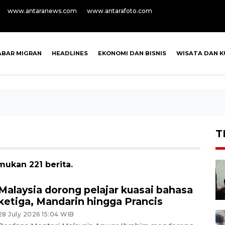
www.antaranews.com
www.antarafoto.com
ABAR MIGRAN
HEADLINES
EKONOMI DAN BISNIS
WISATA DAN K
T
mukan 221 berita.
Malaysia dorong pelajar kuasai bahasa
ketiga, Mandarin hingga Prancis
28 July 2026 15:04 WIB