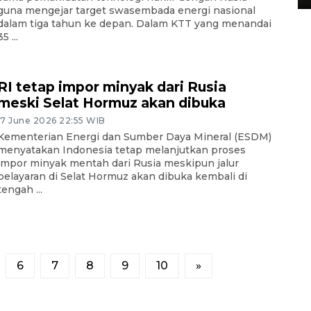
guna mengejar target swasembada energi nasional
dalam tiga tahun ke depan. Dalam KTT yang menandai
35 ...
RI tetap impor minyak dari Rusia
meski Selat Hormuz akan dibuka
17 June 2026 22:55 WIB
Kementerian Energi dan Sumber Daya Mineral (ESDM)
menyatakan Indonesia tetap melanjutkan proses
impor minyak mentah dari Rusia meskipun jalur
pelayaran di Selat Hormuz akan dibuka kembali di
tengah ...
6
7
8
9
10
»