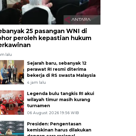
ebanyak 25 pasangan WNI di
ohor peroleh kepastian hukum
erkawinan
am lalu
Sejarah baru, sebanyak 12
perawat RI resmi diterima
bekerja di RS swasta Malaysia
4 jam lalu
Legenda bulu tangkis RI akui
wilayah timur masih kurang
turnamen
06 August 2026 19:56 WIB
Presiden: Pengentasan
kemiskinan harus dilakukan
dengan cara rasional