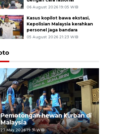
06 August 2026 19:05 WIB
Kasus kopilot bawa ekstasi,
Kepolisian Malaysia kerahkan
personel jaga bandara
05 August 2026 21:23 WIB
oto
Pemotongan hewan kurban di
Konser Wa
Malaysia
Lumpur
27 May 2026 19:31 WIB
02 May 2026 1