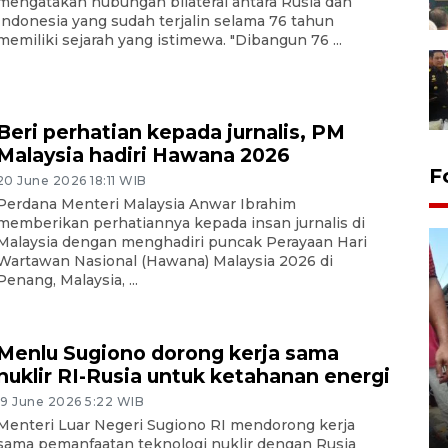
mengatakan hubungan bilateral antara Rusia dan
Indonesia yang sudah terjalin selama 76 tahun
memiliki sejarah yang istimewa. "Dibangun 76 ...
Beri perhatian kepada jurnalis, PM
Malaysia hadiri Hawana 2026
F
20 June 2026 18:11 WIB
Perdana Menteri Malaysia Anwar Ibrahim
memberikan perhatiannya kepada insan jurnalis di
Malaysia dengan menghadiri puncak Perayaan Hari
Wartawan Nasional (Hawana) Malaysia 2026 di
Penang, Malaysia, ...
Menlu Sugiono dorong kerja sama
nuklir RI-Rusia untuk ketahanan energi
19 June 2026 5:22 WIB
Tarawih di Malaysia
Menteri Luar Negeri Sugiono RI mendorong kerja
19 February 2026 19:47 WIB
sama pemanfaatan teknologi nuklir dengan Rusia