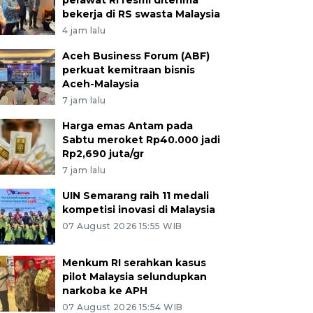
perawat RI resmi diterima
bekerja di RS swasta Malaysia
4 jam lalu
Aceh Business Forum (ABF)
perkuat kemitraan bisnis
Aceh-Malaysia
7 jam lalu
Harga emas Antam pada
Sabtu meroket Rp40.000 jadi
Rp2,690 juta/gr
7 jam lalu
UIN Semarang raih 11 medali
kompetisi inovasi di Malaysia
07 August 2026 15:55 WIB
Menkum RI serahkan kasus
pilot Malaysia selundupkan
narkoba ke APH
07 August 2026 15:54 WIB