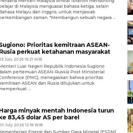
Perdana Menteri Malaysia Anwar Ibrahim mendorong
pelajar di Malaysia menguasai bahasa ketiga, selain
Bahasa Melayu dan Inggris, untuk menjawab
perkembangan zaman. "Membangun sebuah negara ...
Sugiono: Prioritas kemitraan ASEAN-
Rusia perkuat ketahanan masyarakat
23 July 2026 16:21 WIB
Menteri Luar Negeri Republik Indonesia Sugiono
dalam pertemuan ASEAN-Russia Post Ministerial
Conference (PMC), menegaskan bahwa prioritas
kemitraan ASEAN dan Rusia ditujukan untuk
memperkuat ...
Harga minyak mentah Indonesia turun
ke 83,45 dolar AS per barel
20 July 2026 12:18 WIB
Kementerian Energi dan Sumber Daya Mineral (ESDM)