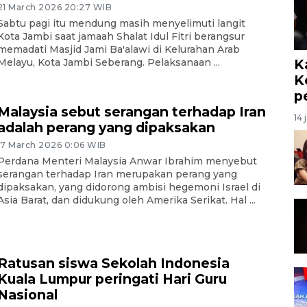
21 March 2026 20:27 WIB
Sabtu pagi itu mendung masih menyelimuti langit
Kota Jambi saat jamaah Shalat Idul Fitri berangsur
memadati Masjid Jami Ba'alawi di Kelurahan Arab
K
Melayu, Kota Jambi Seberang. Pelaksanaan ...
K
p
Malaysia sebut serangan terhadap Iran
14 
adalah perang yang dipaksakan
17 March 2026 0:06 WIB
Perdana Menteri Malaysia Anwar Ibrahim menyebut
serangan terhadap Iran merupakan perang yang
dipaksakan, yang didorong ambisi hegemoni Israel di
Asia Barat, dan didukung oleh Amerika Serikat. Hal ...
Ratusan siswa Sekolah Indonesia
Kuala Lumpur peringati Hari Guru
Nasional