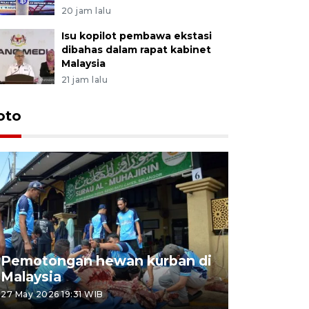
20 jam lalu
Isu kopilot pembawa ekstasi
dibahas dalam rapat kabinet
Malaysia
21 jam lalu
oto
Pemotongan hewan kurban di
Konser Wa
Malaysia
Lumpur
27 May 2026 19:31 WIB
02 May 2026 1