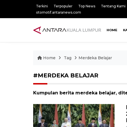
Terkini
Terpopuler
Top News
Tentang Kami
otomotif.antaranews.com
HOME
K
Home
Tag
Merdeka Belajar
#MERDEKA BELAJAR
Kumpulan berita merdeka belajar, dit