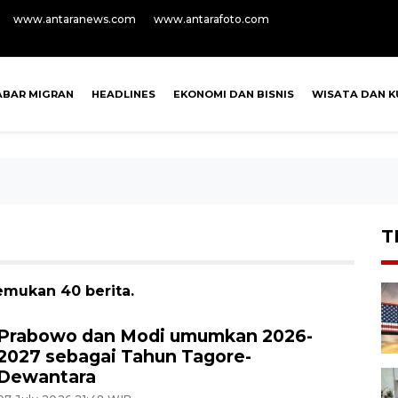
www.antaranews.com
www.antarafoto.com
ABAR MIGRAN
HEADLINES
EKONOMI DAN BISNIS
WISATA DAN K
T
emukan 40 berita.
Prabowo dan Modi umumkan 2026-
2027 sebagai Tahun Tagore-
Dewantara