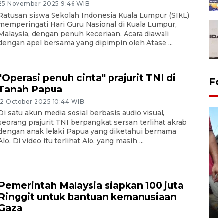
25 November 2025 9:46 WIB
Ratusan siswa Sekolah Indonesia Kuala Lumpur (SIKL)
memperingati Hari Guru Nasional di Kuala Lumpur,
Malaysia, dengan penuh keceriaan. Acara diawali
dengan apel bersama yang dipimpin oleh Atase ...
"Operasi penuh cinta" prajurit TNI di
F
Tanah Papua
12 October 2025 10:44 WIB
Di satu akun media sosial berbasis audio visual,
seorang prajurit TNI berpangkat sersan terlihat akrab
dengan anak lelaki Papua yang diketahui bernama
Alo. Di video itu terlihat Alo, yang masih ...
Pemerintah Malaysia siapkan 100 juta
Tarawih di Malaysia
Ringgit untuk bantuan kemanusiaan
Gaza
19 February 2026 19:47 WIB