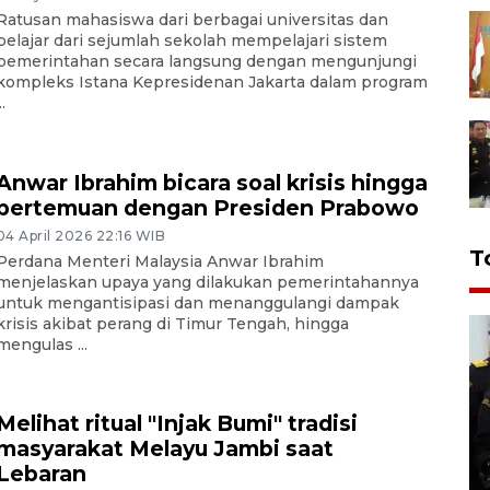
Ratusan mahasiswa dari berbagai universitas dan
pelajar dari sejumlah sekolah mempelajari sistem
pemerintahan secara langsung dengan mengunjungi
kompleks Istana Kepresidenan Jakarta dalam program
..
Anwar Ibrahim bicara soal krisis hingga
pertemuan dengan Presiden Prabowo
04 April 2026 22:16 WIB
T
Perdana Menteri Malaysia Anwar Ibrahim
menjelaskan upaya yang dilakukan pemerintahannya
untuk mengantisipasi dan menanggulangi dampak
krisis akibat perang di Timur Tengah, hingga
mengulas ...
Melihat ritual "Injak Bumi" tradisi
masyarakat Melayu Jambi saat
Lebaran