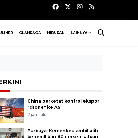
ULINER
OLAHRAGA
HIBURAN
LAINNYA
ERKINI
China perketat kontrol ekspor
"drone" ke AS
2 jam lalu
Purbaya: Kemenkeu ambil alih
kepemilikan 60 persen saham