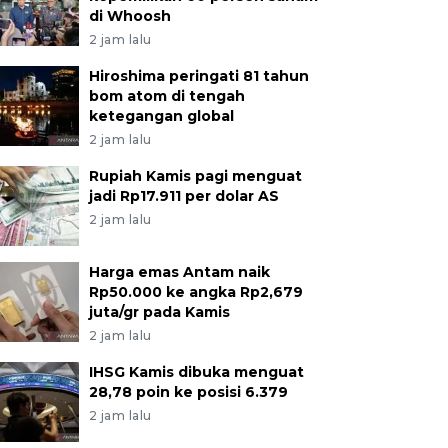
di Whoosh
2 jam lalu
Hiroshima peringati 81 tahun
bom atom di tengah
ketegangan global
2 jam lalu
Rupiah Kamis pagi menguat
jadi Rp17.911 per dolar AS
2 jam lalu
Harga emas Antam naik
Rp50.000 ke angka Rp2,679
juta/gr pada Kamis
2 jam lalu
IHSG Kamis dibuka menguat
28,78 poin ke posisi 6.379
2 jam lalu