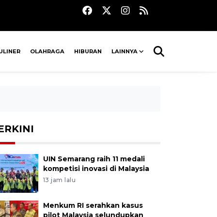
ULINER
OLAHRAGA
HIBURAN
LAINNYA
ERKINI
UIN Semarang raih 11 medali
kompetisi inovasi di Malaysia
13 jam lalu
Menkum RI serahkan kasus
pilot Malaysia selundupkan