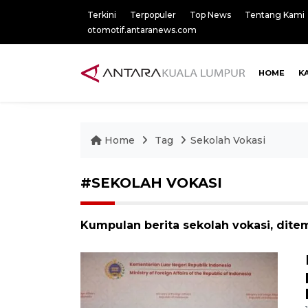
Terkini
Terpopuler
Top News
Tentang Kami
otomotif.antaranews.com
HOME
K
Home
Tag
Sekolah Vokasi
#SEKOLAH VOKASI
Kumpulan berita sekolah vokasi, ditem