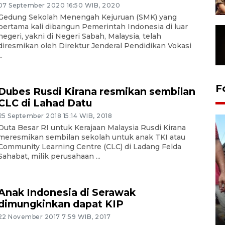
07 September 2020 16:50 WIB, 2020
Gedung Sekolah Menengah Kejuruan (SMK) yang
pertama kali dibangun Pemerintah Indonesia di luar
negeri, yakni di Negeri Sabah, Malaysia, telah
diresmikan oleh Direktur Jenderal Pendidikan Vokasi
..
F
Dubes Rusdi Kirana resmikan sembilan
CLC di Lahad Datu
25 September 2018 15:14 WIB, 2018
Duta Besar RI untuk Kerajaan Malaysia Rusdi Kirana
meresmikan sembilan sekolah untuk anak TKI atau
Community Learning Centre (CLC) di Ladang Felda
Sahabat, milik perusahaan ...
Anak Indonesia di Serawak
dimungkinkan dapat KIP
Tarawih di Malaysia
22 November 2017 7:59 WIB, 2017
19 February 2026 19:47 WIB