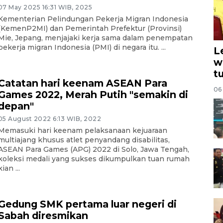
07 May 2025 16:31 WIB, 2025
Kementerian Pelindungan Pekerja Migran Indonesia
(KemenP2MI) dan Pemerintah Prefektur (Provinsi)
Mie, Jepang, menjajaki kerja sama dalam penempatan
pekerja migran Indonesia (PMI) di negara itu. ...
L
w
t
Catatan hari keenam ASEAN Para
06
Games 2022, Merah Putih "semakin di
depan"
05 August 2022 6:13 WIB, 2022
Memasuki hari keenam pelaksanaan kejuaraan
multiajang khusus atlet penyandang disabilitas,
ASEAN Para Games (APG) 2022 di Solo, Jawa Tengah,
koleksi medali yang sukses dikumpulkan tuan rumah
kian ...
Gedung SMK pertama luar negeri di
Sabah diresmikan