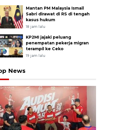
Mantan PM Malaysia Ismail
Sabri dirawat di RS di tengah
kasus hukum
18 jam lalu
KP2MI jajaki peluang
penempatan pekerja migran
terampil ke Ceko
19 jam lalu
op News