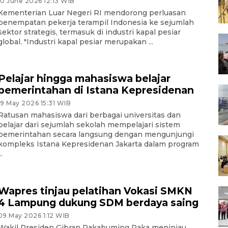
10 June 2026 12:13 WIB
Kementerian Luar Negeri RI mendorong perluasan
penempatan pekerja terampil Indonesia ke sejumlah
sektor strategis, termasuk di industri kapal pesiar
global. "Industri kapal pesiar merupakan ...
Pelajar hingga mahasiswa belajar
pemerintahan di Istana Kepresidenan
19 May 2026 15:31 WIB
Ratusan mahasiswa dari berbagai universitas dan
pelajar dari sejumlah sekolah mempelajari sistem
pemerintahan secara langsung dengan mengunjungi
kompleks Istana Kepresidenan Jakarta dalam program
..
Wapres tinjau pelatihan Vokasi SMKN
4 Lampung dukung SDM berdaya saing
09 May 2026 1:12 WIB
Wakil Presiden Gibran Rakabuming Raka meninjau