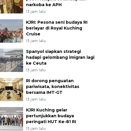
narkoba ke APH
13 jam lalu
KJRI: Pesona seni budaya RI
berlayar di Royal Kuching
Cruise
13 jam lalu
Spanyol siapkan strategi
hadapi gelombang imigran lagi
ke Ceuta
13 jam lalu
RI dorong penguatan
pariwisata, konektivitas
bersama IMT-GT
13 jam lalu
KJRI Kuching gelar
pertunjukkan budaya
peringati HUT Ke-81 RI
13 jam lalu