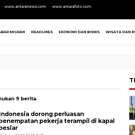
www.antaranews.com
www.antarafoto.com
ABAR MIGRAN
HEADLINES
EKONOMI DAN BISNIS
WISATA DAN K
T
ukan 9 berita.
Indonesia dorong perluasan
penempatan pekerja terampil di kapal
pesiar