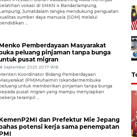
pelatihan vokasi di SMKN 4 Bandarlampung,
Lampung, Jumatdalam rangka mendukung penguatan
kualitas sumber daya manusia (SDM) melalui
pendidikan ...
Menko Pemberdayaan Masyarakat
buka peluang pinjaman tanpa bunga
untuk pusat migran
18 September 2025 20:17 WIB
T
Menteri Koordinator Bidang Pemberdayaan
Masyarakat (PM)Muhaimin Iskandarmembuka
peluang untuk memberikan pinjaman tanpa bunga
kepada pusat migran yang mampu menyiapkan
pekerja terampil ...
KemenP2MI dan Prefektur Mie Jepang
bahas potensi kerja sama penempatan
PMI