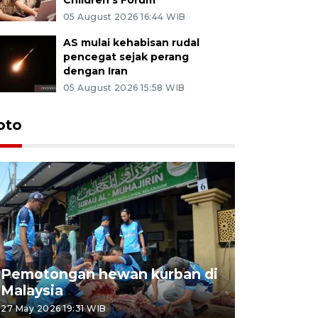
05 August 2026 16:44 WIB
AS mulai kehabisan rudal
pencegat sejak perang
dengan Iran
05 August 2026 15:58 WIB
oto
Pemotongan hewan kurban di
Konser Wa
Malaysia
Lumpur
27 May 2026 19:31 WIB
02 May 2026 1