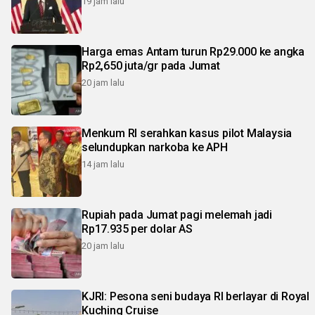
19 jam lalu
Harga emas Antam turun Rp29.000 ke angka
Rp2,650 juta/gr pada Jumat
20 jam lalu
Menkum RI serahkan kasus pilot Malaysia
selundupkan narkoba ke APH
14 jam lalu
Rupiah pada Jumat pagi melemah jadi
Rp17.935 per dolar AS
20 jam lalu
KJRI: Pesona seni budaya RI berlayar di Royal
Kuching Cruise