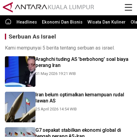
Headlines
Ekonomi Dan Bisnis
Wisata Dan Kuliner
Ol
Serbuan As Israel
Kami mempunyai 5 berita tentang serbuan as israel.
Araghchi tuding AS 'berbohong' soal biaya
perang Iran
01 May 2026 19:21 WIB
Iran belum optimalkan kemampuan rudal
lawan AS
25 April 2026 14:54 WIB
G7 sepakat stabilkan ekonomi global di
tengah perang AS-Iran