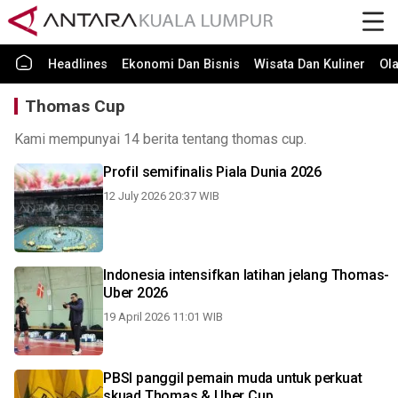
Headlines
Ekonomi Dan Bisnis
Wisata Dan Kuliner
Ol
Thomas Cup
Kami mempunyai 14 berita tentang thomas cup.
Profil semifinalis Piala Dunia 2026
12 July 2026 20:37 WIB
Indonesia intensifkan latihan jelang Thomas-
Uber 2026
19 April 2026 11:01 WIB
PBSI panggil pemain muda untuk perkuat
skuad Thomas & Uber Cup