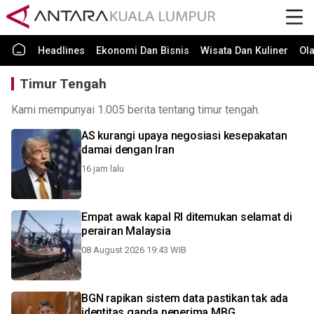
Headlines
Ekonomi Dan Bisnis
Wisata Dan Kuliner
Ol
Timur Tengah
Kami mempunyai 1.005 berita tentang timur tengah.
AS kurangi upaya negosiasi kesepakatan
damai dengan Iran
16 jam lalu
Empat awak kapal RI ditemukan selamat di
perairan Malaysia
08 August 2026 19:43 WIB
BGN rapikan sistem data pastikan tak ada
identitas ganda penerima MBG