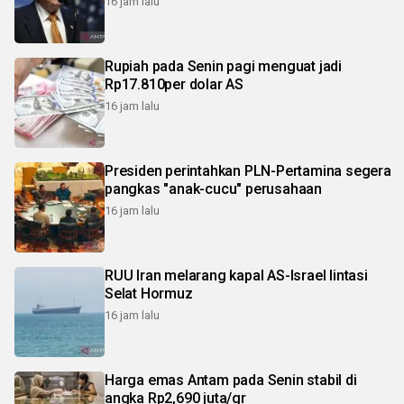
16 jam lalu
Rupiah pada Senin pagi menguat jadi
Rp17.810per dolar AS
16 jam lalu
Presiden perintahkan PLN-Pertamina segera
pangkas "anak-cucu" perusahaan
16 jam lalu
RUU Iran melarang kapal AS-Israel lintasi
Selat Hormuz
16 jam lalu
Harga emas Antam pada Senin stabil di
angka Rp2,690 juta/gr