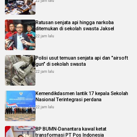
22 jam lalu
Ratusan senjata api hingga narkoba
ditemukan di sekolah swasta Jaksel
22 jam lalu
Polisi usut temuan senjata api dan "airsoft
gun" di sekolah swasta
22 jam lalu
Kemendikdasmen lantik 17 kepala Sekolah
Nasional Terintegrasi perdana
22 jam lalu
BP BUMN-Danantara kawal ketat
transformasi PT Pos Indonesia