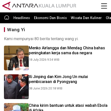
Headlines
Ekonomi Dan Bisnis
Wisata Dan Kuliner
Ol
Wang Yi
Kami mempunyai 80 berita tentang wang yi.
Menko Airlangga dan Mendag China bahas
peningkatan kerja sama dua negara
18 July 2026 9:34 WIB
Xi Jinping dan Kim Jong Un mulai
pembicaraan di Pyongyang
08 June 2026 20:18 WIB
China kirim bantuan untuk atasi wabah Ebola
di Afrika