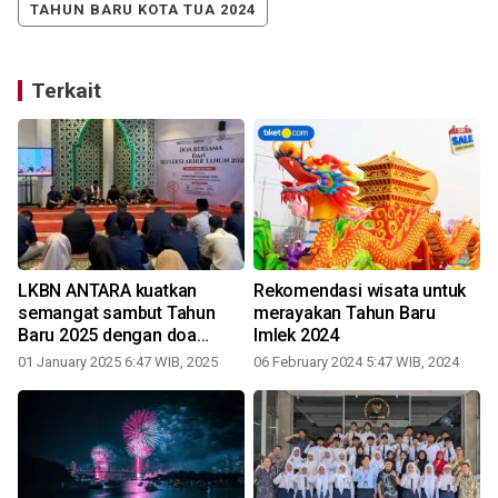
TAHUN BARU KOTA TUA 2024
Terkait
LKBN ANTARA kuatkan
Rekomendasi wisata untuk
semangat sambut Tahun
merayakan Tahun Baru
Baru 2025 dengan doa
Imlek 2024
bersama
01 January 2025 6:47 WIB, 2025
06 February 2024 5:47 WIB, 2024