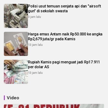
Polisi usut temuan senjata api dan "airsoft
gun" di sekolah swasta
3 jam lalu
Harga emas Antam naik Rp50.000 ke angka
Rp2,679 juta/gr pada Kamis
13 jam lalu
Rupiah Kamis pagi menguat jadi Rp17.911
per dolar AS
13 jam lalu
Video