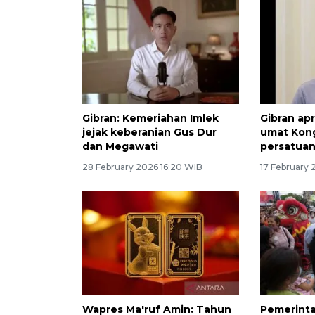
Gibran: Kemeriahan Imlek
Gibran apr
jejak keberanian Gus Dur
umat Kon
dan Megawati
persatua
28 February 2026 16:20 WIB
17 February 
Wapres Ma'ruf Amin: Tahun
Pemerinta