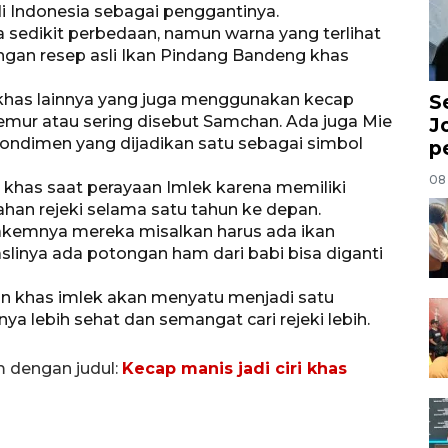
 Indonesia sebagai penggantinya.
a sedikit perbedaan, namun warna yang terlihat
gan resep asli Ikan Pindang Bandeng khas
khas lainnya yang juga menggunakan kecap
S
emur atau sering disebut Samchan. Ada juga Mie
J
kondimen yang dijadikan satu sebagai simbol
p
08
 khas saat perayaan Imlek karena memiliki
an rejeki selama satu tahun ke depan.
pakemnya mereka misalkan harus ada ikan
 aslinya ada potongan ham dari babi bisa diganti
 khas imlek akan menyatu menjadi satu
lebih sehat dan semangat cari rejeki lebih.
m dengan judul:
Kecap manis jadi ciri khas