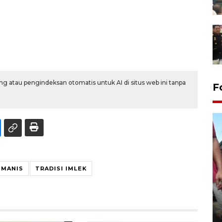
g atau pengindeksan otomatis untuk AI di situs web ini tanpa
F
 MANIS
TRADISI IMLEK
Tarawih di Malaysia
19 February 2026 19:47 WIB