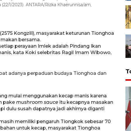
u (22/1/2023). ANTARA/Rizka Khaerunnisa/am,
2575 Kongzili), masyarakat keturunan Tionghoa
 makan bersama.
etiap perayaan Imlek adalah Pindang Ikan
is, kata Koki selebritas Ragil Imam Wibowo,
T
ibat adanya perpaduan budaya Tionghoa dan
yang mulai menggunakan kecap manis karena
an pake
mushroom sauce
itu kecapnya masakan
pi dulu susah dapatnya jadi akhirnya diganti
 masih memiliki pengaruh Tiongkok sebesar 70
i bahan untuk kecap, masyarakat Tionghoa