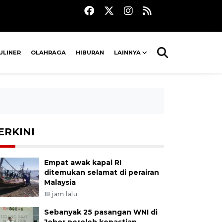
ULINER
OLAHRAGA
HIBURAN
LAINNYA
ERKINI
Empat awak kapal RI
ditemukan selamat di perairan
Malaysia
18 jam lalu
Sebanyak 25 pasangan WNI di