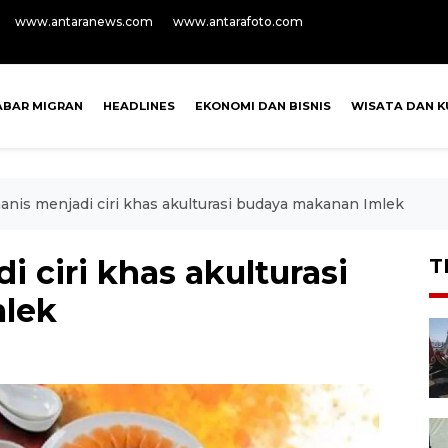
www.antaranews.com
www.antarafoto.com
ABAR MIGRAN
HEADLINES
EKONOMI DAN BISNIS
WISATA DAN K
nis menjadi ciri khas akulturasi budaya makanan Imlek
 ciri khas akulturasi
T
lek