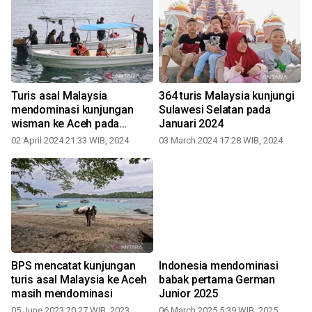
Turis asal Malaysia
364 turis Malaysia kunjungi
mendominasi kunjungan
Sulawesi Selatan pada
wisman ke Aceh pada
Januari 2024
Februari
02 April 2024 21:33 WIB, 2024
03 March 2024 17:28 WIB, 2024
BPS mencatat kunjungan
Indonesia mendominasi
s
turis asal Malaysia ke Aceh
babak pertama German
t
masih mendominasi
Junior 2025
05 June 2023 20:27 WIB, 2023
06 March 2025 5:39 WIB, 2025