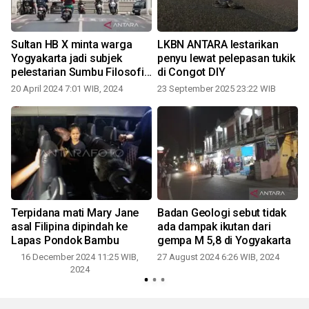
0
Sultan HB X minta warga
LKBN ANTARA lestarikan
Yogyakarta jadi subjek
penyu lewat pelepasan tukik
pelestarian Sumbu Filosofi
di Congot DIY
yang ditetapkan UNESCO
20 April 2024 7:01 WIB, 2024
23 September 2025 23:22 WIB
Terpidana mati Mary Jane
Badan Geologi sebut tidak
asal Filipina dipindah ke
ada dampak ikutan dari
Lapas Pondok Bambu
gempa M 5,8 di Yogyakarta
16 December 2024 11:25 WIB,
27 August 2024 6:26 WIB, 2024
2024