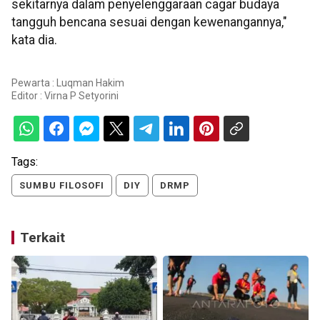
sekitarnya dalam penyelenggaraan cagar budaya
tangguh bencana sesuai dengan kewenangannya,"
kata dia.
Pewarta : Luqman Hakim
Editor :
Virna P Setyorini
Tags:
SUMBU FILOSOFI
DIY
DRMP
Terkait