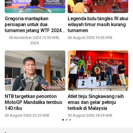
Gregoria mantapkan
Legenda bulu tangkis RI akui
persiapan untuk dua
wilayah timur masih kurang
turnamen jelang WTF 2024
turnamen
di China
06 November 2024 15:59 WIB,
06 August 2026 19:56 WIB
2
2024
NTB targetkan penonton
Atlet tinju Singkawang raih
MotoGP Mandalika tembus
emas dan gelar petinju
140 ribu
terbaik di Malaysia
2
03 August 2026 23:35 WIB
03 August 2026 18:34 WIB