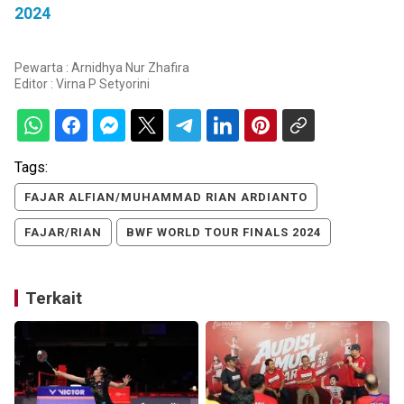
2024
Pewarta : Arnidhya Nur Zhafira
Editor :
Virna P Setyorini
Tags:
FAJAR ALFIAN/MUHAMMAD RIAN ARDIANTO
FAJAR/RIAN
BWF WORLD TOUR FINALS 2024
Terkait