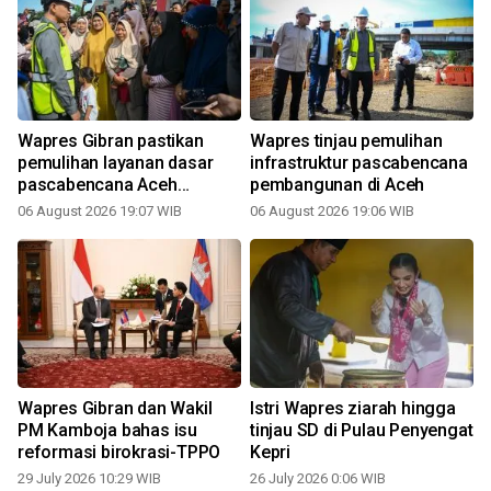
n
Wapres Gibran pastikan
Wapres tinjau pemulihan
pemulihan layanan dasar
infrastruktur pascabencana
pascabencana Aceh
pembangunan di Aceh
dipercepat
06 August 2026 19:07 WIB
06 August 2026 19:06 WIB
2
Wapres Gibran dan Wakil
Istri Wapres ziarah hingga
PM Kamboja bahas isu
tinjau SD di Pulau Penyengat
reformasi birokrasi-TPPO
Kepri
29 July 2026 10:29 WIB
26 July 2026 0:06 WIB
1