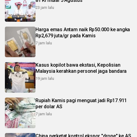
81 RI mulai 5 Agustus
23 jam lalu
Harga emas Antam naik Rp50.000 ke angka
Rp2,679 juta/gr pada Kamis
7 jam lalu
Kasus kopilot bawa ekstasi, Kepolisian
Malaysia kerahkan personel jaga bandara
19 jam lalu
Rupiah Kamis pagi menguat jadi Rp17.911
per dolar AS
7 jam lalu
China perketat kontrol ekspor "drone" ke AS