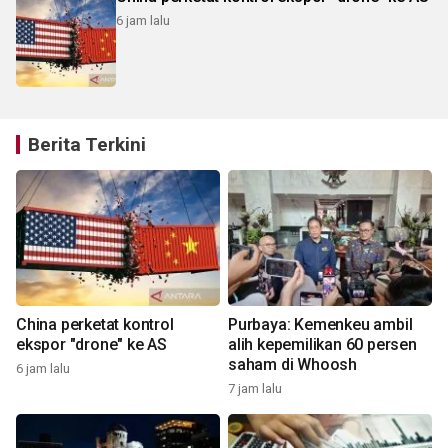
6 jam lalu
Berita Terkini
China perketat kontrol
Purbaya: Kemenkeu ambil
ekspor "drone" ke AS
alih kepemilikan 60 persen
saham di Whoosh
6 jam lalu
7 jam lalu
7