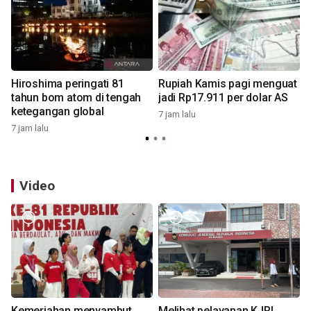
Hiroshima peringati 81
Rupiah Kamis pagi menguat
tahun bom atom di tengah
jadi Rp17.911 per dolar AS
ketegangan global
7 jam lalu
7 jam lalu
1
Video
Kemeriahan menyambut
Melihat pelayanan KJRI