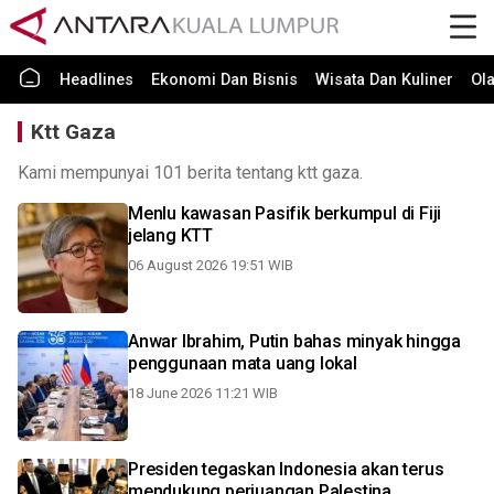
Headlines
Ekonomi Dan Bisnis
Wisata Dan Kuliner
Ol
Ktt Gaza
Kami mempunyai 101 berita tentang ktt gaza.
Menlu kawasan Pasifik berkumpul di Fiji
jelang KTT
06 August 2026 19:51 WIB
Anwar Ibrahim, Putin bahas minyak hingga
penggunaan mata uang lokal
18 June 2026 11:21 WIB
Presiden tegaskan Indonesia akan terus
mendukung perjuangan Palestina