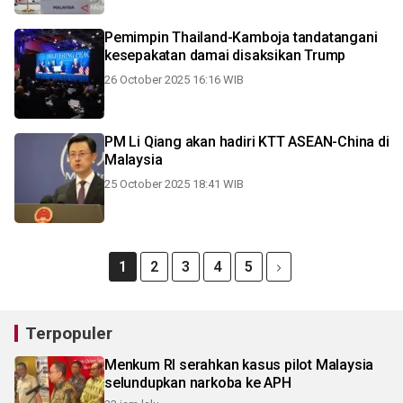
Pemimpin Thailand-Kamboja tandatangani
kesepakatan damai disaksikan Trump
26 October 2025 16:16 WIB
PM Li Qiang akan hadiri KTT ASEAN-China di
Malaysia
25 October 2025 18:41 WIB
1
2
3
4
5
Terpopuler
Menkum RI serahkan kasus pilot Malaysia
selundupkan narkoba ke APH