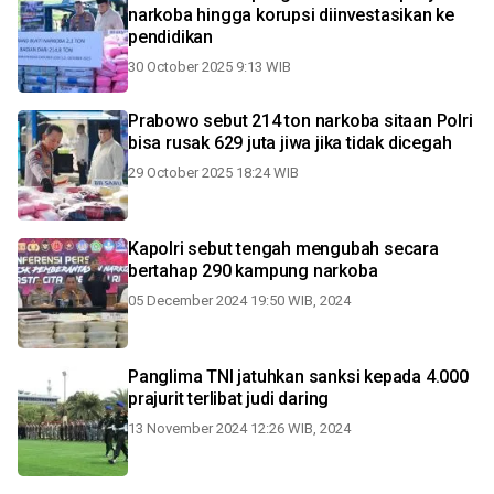
narkoba hingga korupsi diinvestasikan ke
pendidikan
30 October 2025 9:13 WIB
Prabowo sebut 214 ton narkoba sitaan Polri
bisa rusak 629 juta jiwa jika tidak dicegah
29 October 2025 18:24 WIB
Kapolri sebut tengah mengubah secara
bertahap 290 kampung narkoba
05 December 2024 19:50 WIB, 2024
Panglima TNI jatuhkan sanksi kepada 4.000
prajurit terlibat judi daring
13 November 2024 12:26 WIB, 2024