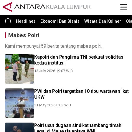
Headlines
Ekonomi Dan Bisnis
Wisata Dan Kuliner
Ol
Mabes Polri
Kami mempunyai 59 berita tentang mabes polri.
Kapolri dan Panglima TNI perkuat soliditas
kedua institusi
13 July 2026 19:07 WIB
PWI dan Polri targetkan 10 ribu wartawan ikut
UKW
21 May 2026 0:03 WIB
Polri usut dugaan sindikat tambang timah
ilegal di Malaysia aniaya WNI