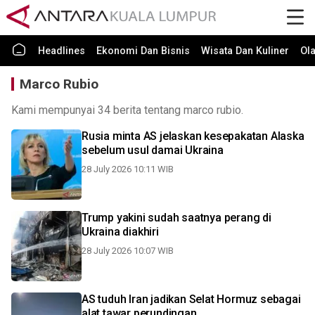
Headlines
Ekonomi Dan Bisnis
Wisata Dan Kuliner
Ol
Marco Rubio
Kami mempunyai 34 berita tentang marco rubio.
Rusia minta AS jelaskan kesepakatan Alaska
sebelum usul damai Ukraina
28 July 2026 10:11 WIB
Trump yakini sudah saatnya perang di
Ukraina diakhiri
28 July 2026 10:07 WIB
AS tuduh Iran jadikan Selat Hormuz sebagai
alat tawar perundingan