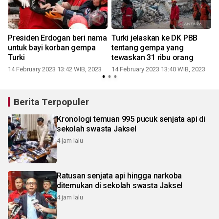
Presiden Erdogan beri nama
Turki jelaskan ke DK PBB
untuk bayi korban gempa
tentang gempa yang
Turki
tewaskan 31 ribu orang
14 February 2023 13:42 WIB, 2023
14 February 2023 13:40 WIB, 2023
0
Berita Terpopuler
Kronologi temuan 995 pucuk senjata api di
sekolah swasta Jaksel
4 jam lalu
Ratusan senjata api hingga narkoba
ditemukan di sekolah swasta Jaksel
4 jam lalu