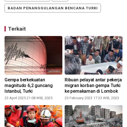
BADAN PENANGGULANGAN BENCANA TURKI
Terkait
Gempa berkekuatan
Ribuan pelayat antar pekerja
magnitudo 6,2 guncang
migran korban gempa Turki
Istanbul, Turki
ke pemakaman di Lombok
23 April 2025 21:08 WIB, 2025
23 February 2023 17:23 WIB, 2023
1