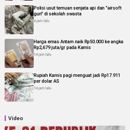
Polisi usut temuan senjata api dan "airsoft
gun" di sekolah swasta
4 jam lalu
Harga emas Antam naik Rp50.000 ke angka
Rp2,679 juta/gr pada Kamis
14 jam lalu
Rupiah Kamis pagi menguat jadi Rp17.911
per dolar AS
14 jam lalu
Video