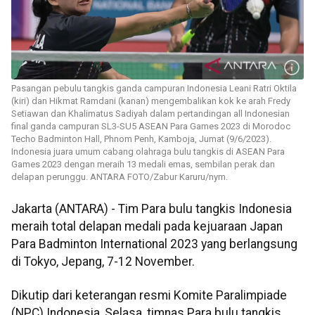
Pasangan pebulu tangkis ganda campuran Indonesia Leani Ratri Oktila
(kiri) dan Hikmat Ramdani (kanan) mengembalikan kok ke arah Fredy
Setiawan dan Khalimatus Sadiyah dalam pertandingan all Indonesian
final ganda campuran SL3-SU5 ASEAN Para Games 2023 di Morodoc
Techo Badminton Hall, Phnom Penh, Kamboja, Jumat (9/6/2023).
Indonesia juara umum cabang olahraga bulu tangkis di ASEAN Para
Games 2023 dengan meraih 13 medali emas, sembilan perak dan
delapan perunggu. ANTARA FOTO/Zabur Karuru/nym.
Jakarta (ANTARA) - Tim Para bulu tangkis Indonesia
meraih total delapan medali pada kejuaraan Japan
Para Badminton International 2023 yang berlangsung
di Tokyo, Jepang, 7-12 November.
Dikutip dari keterangan resmi Komite Paralimpiade
(NPC) Indonesia, Selasa, timnas Para bulu tangkis