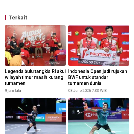
Terkait
n
Legenda bulu tangkis RI akui
Indonesia Open jadi rujukan
wilayah timur masih kurang
BWF untuk standar
turnamen
turnamen dunia
9 jam lalu
08 June 2026 7:33 WIB