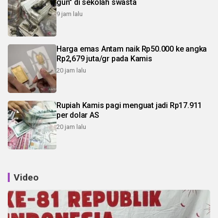
gun" di sekolah swasta
9 jam lalu
Harga emas Antam naik Rp50.000 ke angka
Rp2,679 juta/gr pada Kamis
20 jam lalu
Rupiah Kamis pagi menguat jadi Rp17.911
per dolar AS
20 jam lalu
Video