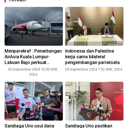
m
Menparekraf : Penerbangan
Indonesia dan Palestina
AirAsia Kuala Lumpur-
kerja sama bilateral
Labuan Bajo perkuat
pengembangan pariwisata
konektivitas ke DPSP
05 September 2024 10:50 WIB,
05 September 2024 7:32 WIB, 2024
2024
Sandiaga Uno usul dana
Sandiaga Uno pastikan