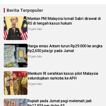
Berita Terpopuler
Mantan PM Malaysia Ismail Sabri dirawat di
RS di tengah kasus hukum
15 jam lalu
Harga emas Antam turun Rp29.000 ke angka
Rp2,650 juta/gr pada Jumat
15 jam lalu
Menkum RI serahkan kasus pilot Malaysia
selundupkan narkoba ke APH
10 jam lalu
Rupiah pada Jumat pagi melemah jadi
Rp17.935 per dolar AS