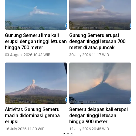
Gunung Semeru lima kali
Gunung Semeru erupsi
erupsi dengan tinggi letusan
dengan tinggi letusan 700
hingga 700 meter
meter di atas puncak
03 August 2026 10:42 WIB
30 July 2026 11:17 WIB
1
Aktivitas Gunung Semeru
Semeru delapan kali erupsi
masih didominasi gempa
dengan tinggi letusan
erupsi
hingga 900 meter
16 July 2026 11:30 WIB
12 July 2026 20:45 WIB
0