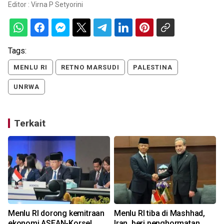
Editor :
Virna P Setyorini
Tags:
MENLU RI
RETNO MARSUDI
PALESTINA
UNRWA
Terkait
Menlu RI dorong kemitraan
Menlu RI tiba di Mashhad,
ekonomi ASEAN-Korsel
Iran, beri penghormatan