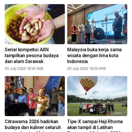
Serial kompetisi AXN
Malaysia buka kerja sama
tampilkan pesona budaya
wisata dengan lima kota
dan alam Sarawak
Indonesia
30 July 2026 18:33 WIB
30 July 2026 18:30 WIB
1
Citrawarna 2026 hadirkan
Tipe-X sampai Haji Rhoma
budaya dan kuliner seluruh
akan tampil di Latihan