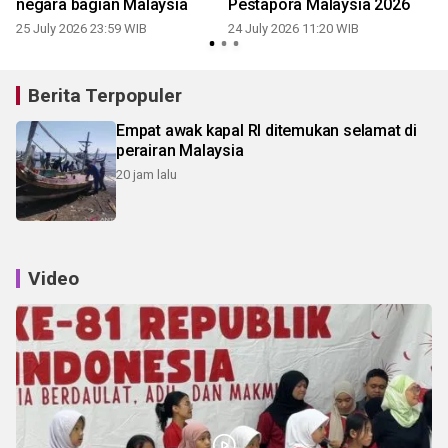
negara bagian Malaysia
Pestapora Malaysia 2026
25 July 2026 23:59 WIB
24 July 2026 11:20 WIB
1
Berita Terpopuler
Empat awak kapal RI ditemukan selamat di
perairan Malaysia
20 jam lalu
Video