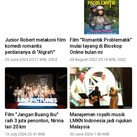
Junior Robert melakoni film
Film "Romantik Problematik"
komedi romantis
mulai tayang di Bioskop
perdananya di "Algrafi"
Online bulan ini
20 June 2024 20:21 WIB, 2024
04 August 2022 20:14 WIB, 2022
Film "Jangan Buang Ibu"
Manajemen royalti musik
raih 3 juta penonton, Nirina
LMKN Indonesia jadi rujukan
lari 20 km
Malaysia
13 July 2026 23:41 WIB
30 June 2026 1:56 WIB