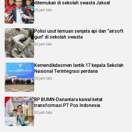
ditemukan di sekolah swasta Jaksel
20 jam lalu
Polisi usut temuan senjata api dan "airsoft
gun" di sekolah swasta
20 jam lalu
Kemendikdasmen lantik 17 kepala Sekolah
Nasional Terintegrasi perdana
20 jam lalu
BP BUMN-Danantara kawal ketat
transformasi PT Pos Indonesia
20 jam lalu