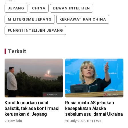
JEPANG
CHINA
DEWAN INTELIJEN
MILITERISME JEPANG
KEKHAWATIRAN CHINA
FUNGSI INTELIJEN JEPANG
Terkait
7
Korut luncurkan rudal
Rusia minta AS jelaskan
balistik, tak ada konfirmasi
kesepakatan Alaska
kerusakan di Jepang
sebelum usul damai Ukraina
20 jam lalu
28 July 2026 10:11 WIB
0