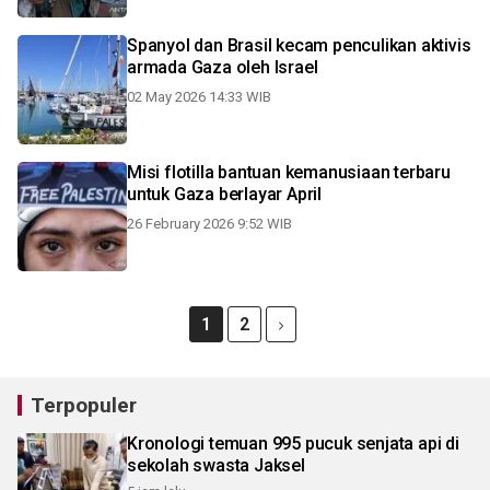
Spanyol dan Brasil kecam penculikan aktivis
armada Gaza oleh Israel
02 May 2026 14:33 WIB
Misi flotilla bantuan kemanusiaan terbaru
untuk Gaza berlayar April
26 February 2026 9:52 WIB
1
2
Terpopuler
Kronologi temuan 995 pucuk senjata api di
sekolah swasta Jaksel