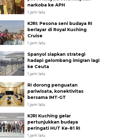
narkoba ke APH
1 jam lalu
KJRI: Pesona seni budaya RI
berlayar di Royal Kuching
Cruise
1 jam lalu
Spanyol siapkan strategi
hadapi gelombang imigran lagi
ke Ceuta
1 jam lalu
RI dorong penguatan
pariwisata, konektivitas
bersama IMT-GT
1 jam lalu
KJRI Kuching gelar
pertunjukkan budaya
peringati HUT Ke-81 RI
1 jam lalu