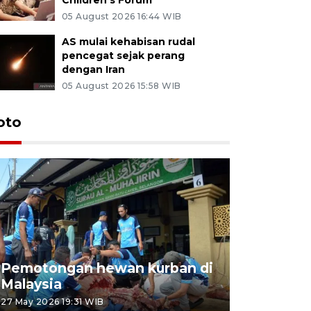
05 August 2026 16:44 WIB
AS mulai kehabisan rudal
pencegat sejak perang
dengan Iran
05 August 2026 15:58 WIB
oto
Pemotongan hewan kurban di
Konser Wa
Malaysia
Lumpur
27 May 2026 19:31 WIB
02 May 2026 1