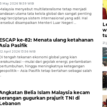
15 May 2026 18:59 WIB
Malaysia menyebut multilateralisme tetap menjadi
landasan utama tata kelola global dan sangat penting
bagi terciptanya sistem internasional yang adil. Hal
tersebut disampaikan Menteri Luar Negeri ...
L
w
t
ESCAP ke-82: Menata ulang ketahanan
21 
Asia Pasifik
22 April 2026 13:56 WIB
Di tengah tekanan ekonomi global yang kian
terakumulasi --mulai dari gejolak energi, perlambatan
pertumbuhan, hingga meningkatnya ketegangan
geopolitik-- Asia Pasifik tetap bertahan sebagai salah
..
Angkatan Belia Islam Malaysia kecam
serangan gugurkan prajurit TNI di
Lebanon