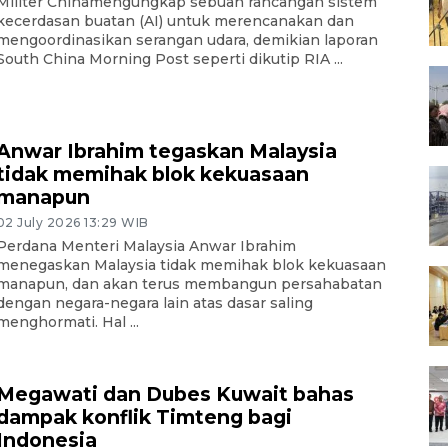
Militer Chinamengungkap sebuah rancangan sistem
kecerdasan buatan (AI) untuk merencanakan dan
mengoordinasikan serangan udara, demikian laporan
South China Morning Post seperti dikutip RIA ...
Anwar Ibrahim tegaskan Malaysia
tidak memihak blok kekuasaan
manapun
02 July 2026 13:29 WIB
Perdana Menteri Malaysia Anwar Ibrahim
menegaskan Malaysia tidak memihak blok kekuasaan
manapun, dan akan terus membangun persahabatan
dengan negara-negara lain atas dasar saling
menghormati. Hal ...
Megawati dan Dubes Kuwait bahas
dampak konflik Timteng bagi
Indonesia