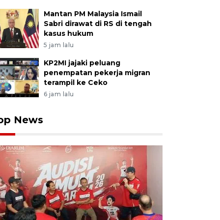
Mantan PM Malaysia Ismail
Sabri dirawat di RS di tengah
kasus hukum
5 jam lalu
KP2MI jajaki peluang
penempatan pekerja migran
terampil ke Ceko
6 jam lalu
op News