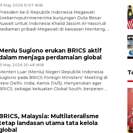
19 May 2026 10:57 WIB
Presiden ke-5 Republik Indonesia Megawati
Soekarnoputrimenerima kunjungan Duta Besar
Kuwait untuk Indonesia Khalid Jassim Al-Yassin,di
kediaman pribadi Megawati di kawasan Menteng, ...
Menlu Sugiono erukan BRICS aktif
dalam menjaga perdamaian global
15 May 2026 20:48 WIB
T
Menteri Luar (Menlu) Negeri Republik Indonesia
Sugiono pada BRICS Foreign Ministers’ Meeting di
New Delhi, India, Kamis (14/5), menyerukan agar
BRICS, sebagai kekuatan Global South, berperan ...
BRICS, Malaysia: Multilateralisme
tetap landasan utama tata kelola
global