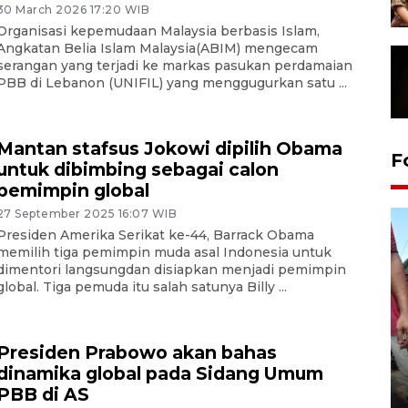
30 March 2026 17:20 WIB
Organisasi kepemudaan Malaysia berbasis Islam,
Angkatan Belia Islam Malaysia(ABIM) mengecam
serangan yang terjadi ke markas pasukan perdamaian
PBB di Lebanon (UNIFIL) yang menggugurkan satu ...
Mantan stafsus Jokowi dipilih Obama
F
untuk dibimbing sebagai calon
pemimpin global
27 September 2025 16:07 WIB
Presiden Amerika Serikat ke-44, Barrack Obama
memilih tiga pemimpin muda asal Indonesia untuk
dimentori langsungdan disiapkan menjadi pemimpin
global. Tiga pemuda itu salah satunya Billy ...
Presiden Prabowo akan bahas
Tarawih di Malaysia
dinamika global pada Sidang Umum
PBB di AS
19 February 2026 19:47 WIB