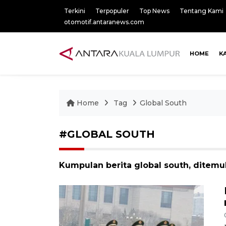
Terkini
Terpopuler
Top News
Tentang Kami
otomotif.antaranews.com
HOME
K
Home
Tag
Global South
#GLOBAL SOUTH
Kumpulan berita global south, ditemuk