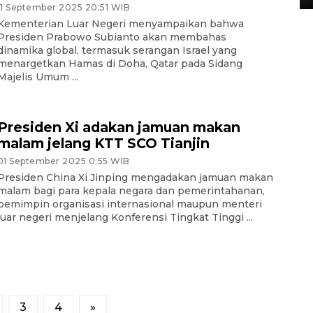
11 September 2025 20:51 WIB
Kementerian Luar Negeri menyampaikan bahwa
Presiden Prabowo Subianto akan membahas
dinamika global, termasuk serangan Israel yang
menargetkan Hamas di Doha, Qatar pada Sidang
Majelis Umum ...
Presiden Xi adakan jamuan makan
malam jelang KTT SCO Tianjin
01 September 2025 0:55 WIB
Presiden China Xi Jinping mengadakan jamuan makan
malam bagi para kepala negara dan pemerintahanan,
pemimpin organisasi internasional maupun menteri
luar negeri menjelang Konferensi Tingkat Tinggi ...
3
4
»