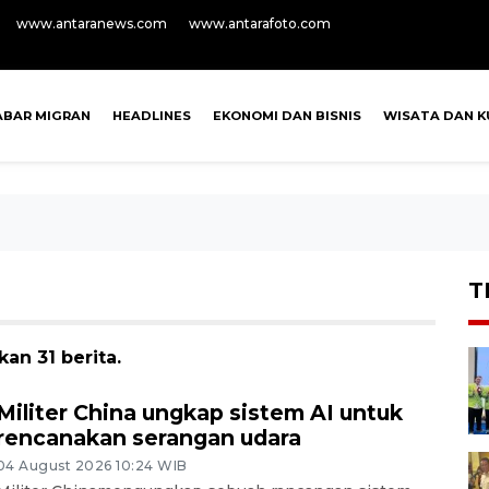
www.antaranews.com
www.antarafoto.com
ABAR MIGRAN
HEADLINES
EKONOMI DAN BISNIS
WISATA DAN K
T
an 31 berita.
Militer China ungkap sistem AI untuk
rencanakan serangan udara
04 August 2026 10:24 WIB