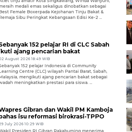
Atlet tinju amatir Kota Singkawang, Winda Wahyuni,
meraih medali emas sekaligus dinobatkan sebagai
Best Female Boxerpada Kejohanan Tinju Bakat &
Remaja Sibu Peringkat Kebangsaan Edisi Ke-2 ...
Sebanyak 152 pelajar RI di CLC Sabah
ikuti ajang pencarian bakat
02 August 2026 18:49 WIB
Sebanyak 152 pelajar Indonesia di Community
Learning Centre (CLC) wilayah Pantai Barat, Sabah,
Malaysia, mengikuti ajang pencarian bakat sebagai
wadah meningkatkan prestasi para siswa. ...
Wapres Gibran dan Wakil PM Kamboja
bahas isu reformasi birokrasi-TPPO
29 July 2026 10:29 WIB
Wakil Presiden RI Gibran Rakabuming menerima