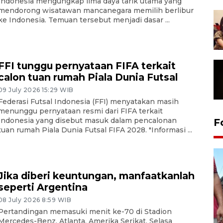
Indonesia mengungkap lima daya tarik utama yang
mendorong wisatawan mancanegara memilih berlibur
ke Indonesia. Temuan tersebut menjadi dasar ...
FFI tunggu pernyataan FIFA terkait
calon tuan rumah Piala Dunia Futsal
09 July 2026 15:29 WIB
Federasi Futsal Indonesia (FFI) menyatakan masih
menunggu pernyataan resmi dari FIFA terkait
Indonesia yang disebut masuk dalam pencalonan
F
tuan rumah Piala Dunia Futsal FIFA 2028. "Informasi ...
Jika diberi keuntungan, manfaatkanlah
seperti Argentina
08 July 2026 8:59 WIB
Pertandingan memasuki menit ke-70 di Stadion
Mercedes-Benz, Atlanta, Amerika Serikat, Selasa