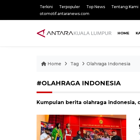
Terkini
Terpopuler
Top News
Tentang Kami
otomotif.antaranews.com
HOME
K
Home
Tag
Olahraga Indonesia
#OLAHRAGA INDONESIA
Kumpulan berita olahraga indonesia, 