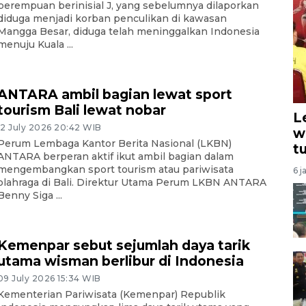
perempuan berinisial J, yang sebelumnya dilaporkan
diduga menjadi korban penculikan di kawasan
Mangga Besar, diduga telah meninggalkan Indonesia
menuju Kuala ...
ANTARA ambil bagian lewat sport
tourism Bali lewat nobar
L
12 July 2026 20:42 WIB
w
Perum Lembaga Kantor Berita Nasional (LKBN)
t
ANTARA berperan aktif ikut ambil bagian dalam
mengembangkan sport tourism atau pariwisata
6 j
olahraga di Bali. Direktur Utama Perum LKBN ANTARA
Benny Siga ...
Kemenpar sebut sejumlah daya tarik
utama wisman berlibur di Indonesia
09 July 2026 15:34 WIB
Kementerian Pariwisata (Kemenpar) Republik