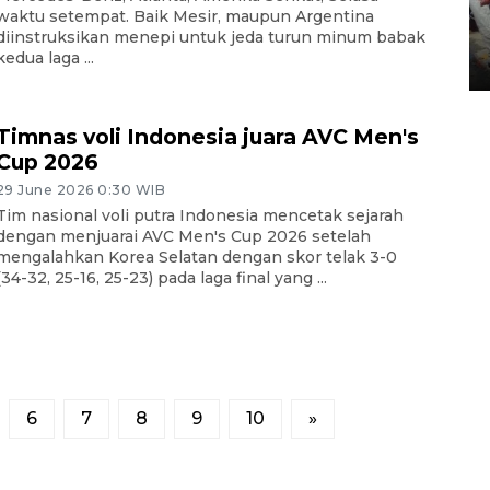
waktu setempat. Baik Mesir, maupun Argentina
Tarawih di Malaysia
diinstruksikan menepi untuk jeda turun minum babak
kedua laga ...
19 February 2026 19:47 WIB
Timnas voli Indonesia juara AVC Men's
Cup 2026
29 June 2026 0:30 WIB
Tim nasional voli putra Indonesia mencetak sejarah
dengan menjuarai AVC Men's Cup 2026 setelah
mengalahkan Korea Selatan dengan skor telak 3-0
(34-32, 25-16, 25-23) pada laga final yang ...
6
7
8
9
10
»