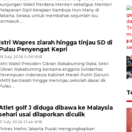
kunjungan Wakil Perdana Menteri sekaligus Menteri
Pelayanan Sipil Kerajaan Kamboja Hun Many di
Jakarta, Selasa, untuk membahas sejumlah isu,
termasuk ...
Istri Wapres ziarah hingga tinjau SD di
Pulau Penyengat Kepri
26 July 2026 0:06 WIB
Istri Wakil Presiden Gibran Rakabuming Raka, Selvi
Gibran Rakabuming bersama anggota Solidaritas
Perempuan Indonesia Kabinet Merah Putih (Seruni
KMP) berziarah hingga meninjau sekolah dasar dk
Pulau ...
T
Atlet golf J diduga dibawa ke Malaysia
sehari usai dilaporkan diculik
21 July 2026 21:44 WIB
Polres Metro Jakarta Pusat mengungkapkan