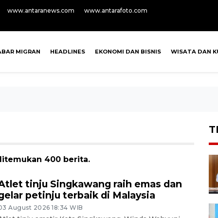
www.antaranews.com
www.antarafoto.com
ABAR MIGRAN
HEADLINES
EKONOMI DAN BISNIS
WISATA DAN K
T
ditemukan 400 berita.
Atlet tinju Singkawang raih emas dan
gelar petinju terbaik di Malaysia
03 August 2026 18:34 WIB