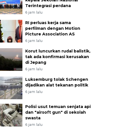
kepala Sekolah Nasional
Terintegrasi perdana
6 jam lalu
RI perluas kerja sama
perfilman dengan Motion
Picture Association AS
6 jam lalu
Korut luncurkan rudal balistik,
tak ada konfirmasi kerusakan
di Jepang
6 jam lalu
Luksemburg tolak Schengen
dijadikan alat tekanan politik
6 jam lalu
Polisi usut temuan senjata api
dan "airsoft gun" di sekolah
swasta
6 jam lalu