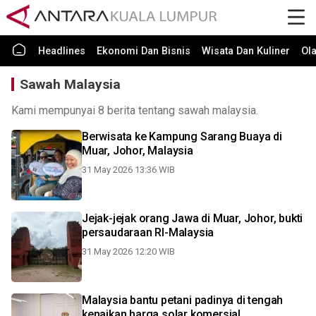
Headlines
Ekonomi Dan Bisnis
Wisata Dan Kuliner
Ol
Sawah Malaysia
Kami mempunyai 8 berita tentang sawah malaysia.
Berwisata ke Kampung Sarang Buaya di
Muar, Johor, Malaysia
31 May 2026 13:36 WIB
Jejak-jejak orang Jawa di Muar, Johor, bukti
persaudaraan RI-Malaysia
31 May 2026 12:20 WIB
Malaysia bantu petani padinya di tengah
kenaikan harga solar komersial