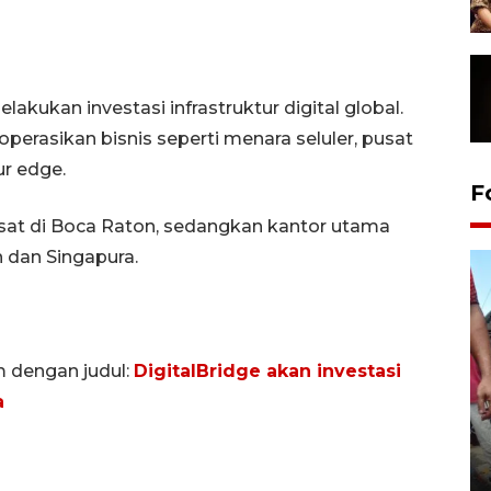
kukan investasi infrastruktur digital global.
perasikan bisnis seperti menara seluler, pusat
ur edge.
F
sat di Boca Raton, sedangkan kantor utama
 dan Singapura.
m dengan judul:
DigitalBridge akan investasi
a
Tarawih di Malaysia
19 February 2026 19:47 WIB