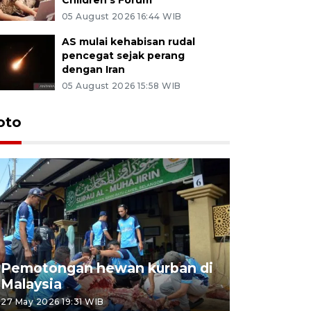
05 August 2026 16:44 WIB
AS mulai kehabisan rudal
pencegat sejak perang
dengan Iran
05 August 2026 15:58 WIB
oto
Pemotongan hewan kurban di
Konser Wa
Malaysia
Lumpur
27 May 2026 19:31 WIB
02 May 2026 1