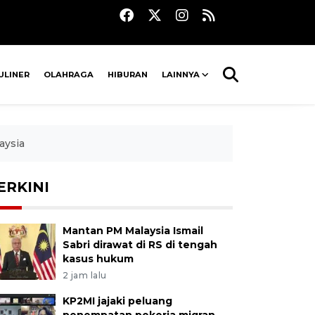
ULINER
OLAHRAGA
HIBURAN
LAINNYA
laysia
ERKINI
Mantan PM Malaysia Ismail
Sabri dirawat di RS di tengah
kasus hukum
2 jam lalu
KP2MI jajaki peluang