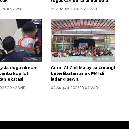
awak
tugaskan polisi di bandara
026 16:12 WIB
05 August 2026 15:42 WIB
laysia duga oknum
Guru: CLC di Malaysia kurangi
bantu kopilot
keterlibatan anak PMI di
an ekstasi
ladang sawit
026 22:42 WIB
04 August 2026 18:09 WIB