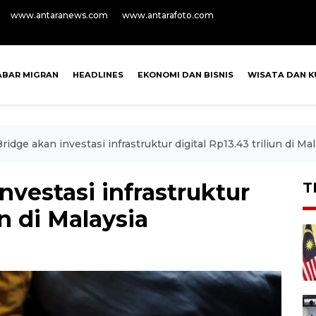
www.antaranews.com
www.antarafoto.com
ABAR MIGRAN
HEADLINES
EKONOMI DAN BISNIS
WISATA DAN K
Bridge akan investasi infrastruktur digital Rp13.43 triliun di Ma
nvestasi infrastruktur
T
un di Malaysia