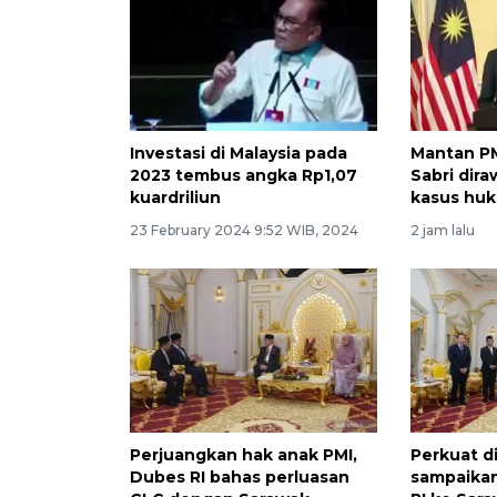
Investasi di Malaysia pada
Mantan PM
2023 tembus angka Rp1,07
Sabri dira
kuardriliun
kasus hu
23 February 2024 9:52 WIB, 2024
2 jam lalu
Perjuangkan hak anak PMI,
Perkuat d
Dubes RI bahas perluasan
sampaikan