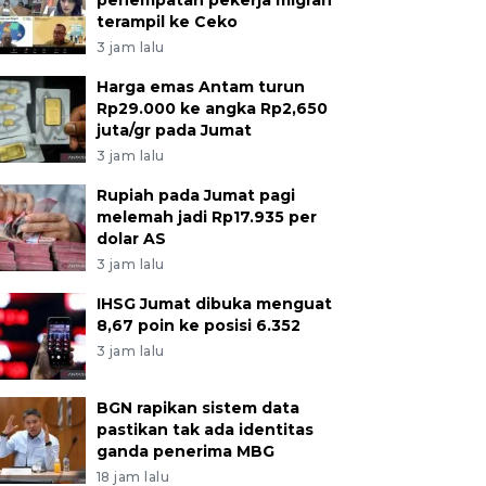
penempatan pekerja migran
terampil ke Ceko
3 jam lalu
Harga emas Antam turun
Rp29.000 ke angka Rp2,650
juta/gr pada Jumat
3 jam lalu
Rupiah pada Jumat pagi
melemah jadi Rp17.935 per
dolar AS
3 jam lalu
IHSG Jumat dibuka menguat
8,67 poin ke posisi 6.352
3 jam lalu
BGN rapikan sistem data
pastikan tak ada identitas
ganda penerima MBG
18 jam lalu