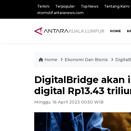
Terkini
Terpopuler
Top News
Tentang Kami
otomotif.antaranews.com
HOME
K
Home
Ekonomi Dan Bisnis
Digital
DigitalBridge akan i
digital Rp13.43 trili
Minggu, 16 April 2023 00:50 WIB